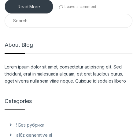
Read More
Leave a comment
Search for:
About Blog
Lorem ipsum dolor sit amet, consectetur adipiscing elit. Sed
tincidunt, erat in malesuada aliquam, est erat faucibus purus,
eget viverra nulla sem vitae neque. Quisque id sodales libero.
Categories
! Без рубрики
a16z generative ai