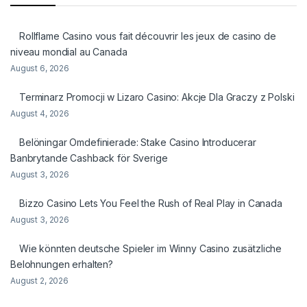
Rollflame Casino vous fait découvrir les jeux de casino de
niveau mondial au Canada
August 6, 2026
Terminarz Promocji w Lizaro Casino: Akcje Dla Graczy z Polski
August 4, 2026
Belöningar Omdefinierade: Stake Casino Introducerar
Banbrytande Cashback för Sverige
August 3, 2026
Bizzo Casino Lets You Feel the Rush of Real Play in Canada
August 3, 2026
Wie könnten deutsche Spieler im Winny Casino zusätzliche
Belohnungen erhalten?
August 2, 2026