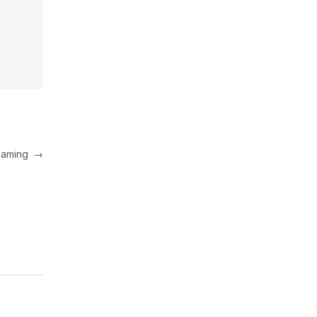
e Gaming
→