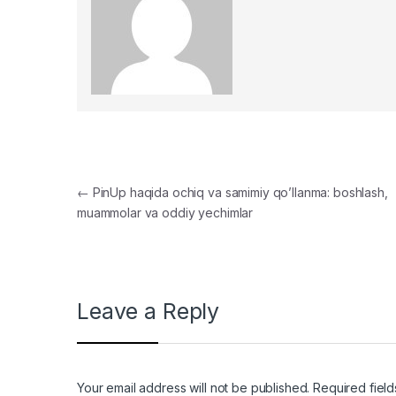
Post navigation
←
PinUp haqida ochiq va samimiy qo’llanma: boshlash,
muammolar va oddiy yechimlar
Leave a Reply
Your email address will not be published.
Required fiel