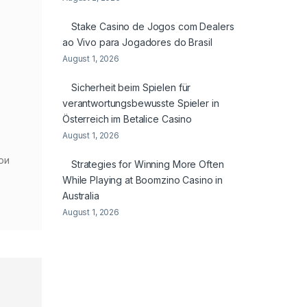
Stake Casino de Jogos com Dealers
ao Vivo para Jogadores do Brasil
August 1, 2026
Sicherheit beim Spielen für
verantwortungsbewusste Spieler in
Österreich im Betalice Casino
August 1, 2026
ои
Strategies for Winning More Often
While Playing at Boomzino Casino in
Australia
August 1, 2026