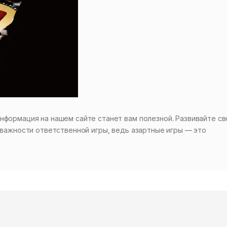
нформация на нашем сайте станет вам полезной. Развивайте св
о важности ответственной игры, ведь азартные игры — это