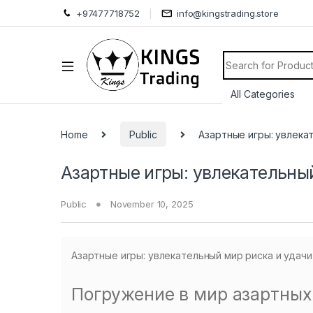
+97477718752
info@kingstrading.store
Search for:
Home
Public
Азартные игры: увлека
Азартные игры: увлекательны
Public
November 10, 2025
Азартные игры: увлекательный мир риска и удачи
Погружение в мир азартных