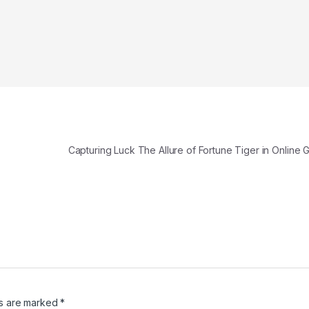
Capturing Luck The Allure of Fortune Tiger in Onlin
ds are marked
*