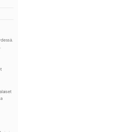
ydessä.
.
t
alaiset
aa