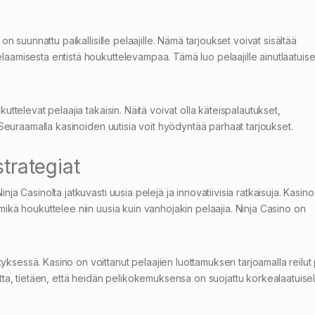
 on suunnattu paikallisille pelaajille. Nämä tarjoukset voivat sisältää
elaamisesta entistä houkuttelevampaa. Tämä luo pelaajille ainutlaatuis
kuttelevat pelaajia takaisin. Näitä voivat olla käteispalautukset,
ä. Seuraamalla kasinoiden uutisia voit hyödyntää parhaat tarjoukset.
strategiat
nja Casinolta jatkuvasti uusia pelejä ja innovatiivisia ratkaisuja. Kasin
 mikä houkuttelee niin uusia kuin vanhojakin pelaajia. Ninja Casino on
ksessä. Kasino on voittanut pelaajien luottamuksen tarjoamalla reilut p
letta, tietäen, että heidän pelikokemuksensa on suojattu korkealaatuisel