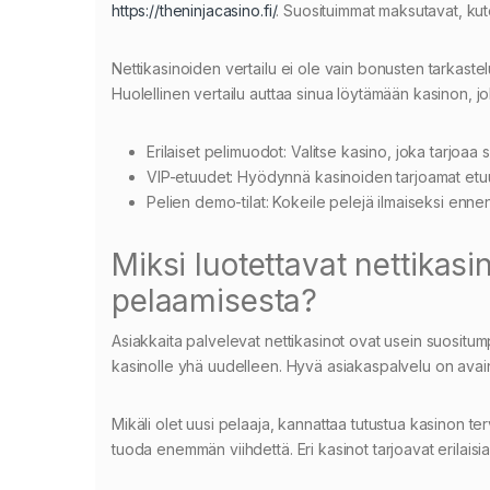
https://theninjacasino.fi/
. Suosituimmat maksutavat, kute
Nettikasinoiden vertailu ei ole vain bonusten tarkastel
Huolellinen vertailu auttaa sinua löytämään kasinon, j
Erilaiset pelimuodot: Valitse kasino, joka tarjoaa
VIP-etuudet: Hyödynnä kasinoiden tarjoamat etuud
Pelien demo-tilat: Kokeile pelejä ilmaiseksi ennen
Miksi luotettavat nettikasin
pelaamisesta?
Asiakkaita palvelevat nettikasinot ovat usein suositum
kasinolle yhä uudelleen. Hyvä asiakaspalvelu on avain
Mikäli olet uusi pelaaja, kannattaa tutustua kasinon te
tuoda enemmän viihdettä. Eri kasinot tarjoavat erilaisia 