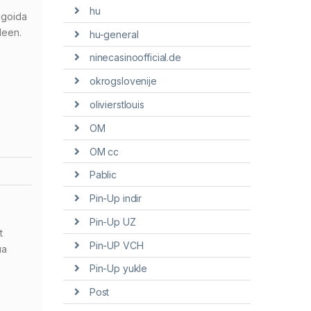
hu
vigoida
leen.
hu-general
ninecasinoofficial.de
okrogslovenije
olivierstlouis
OM
OM cc
Pablic
Pin-Up indir
Pin-Up UZ
t
Pin-UP VCH
ua
Pin-Up yukle
Post