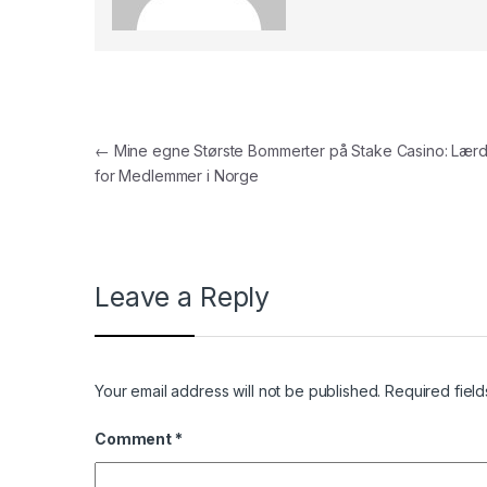
Post navigation
←
Mine egne Største Bommerter på Stake Casino: Læ
for Medlemmer i Norge
Leave a Reply
Your email address will not be published.
Required fiel
Comment
*