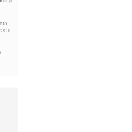
ksia ja
lman
t olla
ä