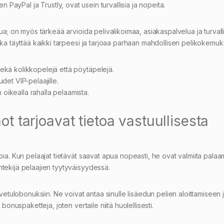
n PayPal ja Trustly, ovat usein turvallisia ja nopeita.
ua; on myös tärkeää arvioida pelivalikoimaa, asiakaspalvelua ja turvalli
oka täyttää kaikki tarpeesi ja tarjoaa parhaan mahdollisen pelikokemuk
 sekä kolikkopelejä että pöytäpelejä.
et VIP-pelaajille.
 oikealla rahalla pelaamista.
ot tarjoavat tietoa vastuullisesta
pia. Kun pelaajat tietävät saavat apua nopeasti, he ovat valmiita pala
tekijä pelaajien tyytyväisyydessä.
rvetulobonuksiin. Ne voivat antaa sinulle lisäedun pelien aloittamiseen 
bonuspaketteja, joten vertaile niitä huolellisesti.