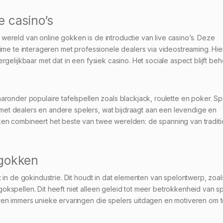
e casino’s
ereld van online gokken is de introductie van live casino’s. Deze
time te interageren met professionele dealers via videostreaming. Hi
rgelijkbaar met dat in een fysiek casino. Het sociale aspect blijft be
aronder populaire tafelspellen zoals blackjack, roulette en poker. Sp
et dealers en andere spelers, wat bijdraagt aan een levendige en
ken combineert het beste van twee werelden: de spanning van traditi
 gokken
 in de gokindustrie. Dit houdt in dat elementen van spelontwerp, zoal
kspellen. Dit heeft niet alleen geleid tot meer betrokkenheid van sp
ren immers unieke ervaringen die spelers uitdagen en motiveren om t