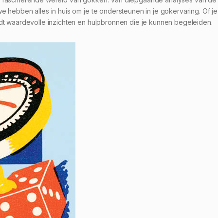
e hebben alles in huis om je te ondersteunen in je gokervaring. Of je
ndt waardevolle inzichten en hulpbronnen die je kunnen begeleiden.