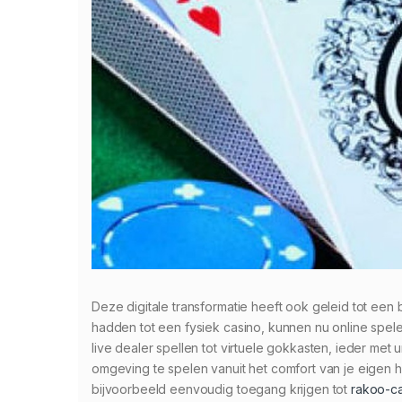
Deze digitale transformatie heeft ook geleid tot e
hadden tot een fysiek casino, kunnen nu online spelen
live dealer spellen tot virtuele gokkasten, ieder met
omgeving te spelen vanuit het comfort van je eigen h
bijvoorbeeld eenvoudig toegang krijgen tot
rakoo-ca