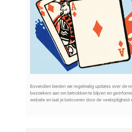
Bovendien bieden we regelmatig updates over de n
bezoekers aan om betrokken te blijven en geïnform
website en laat je betoveren door de veelzijdighei