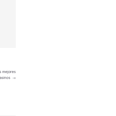
os mejores
asinos
→