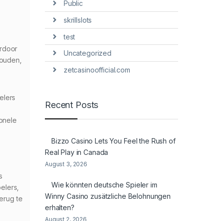
Public
skrillslots
test
erdoor
Uncategorized
houden,
zetcasinoofficial.com
elers
Recent Posts
onele
Bizzo Casino Lets You Feel the Rush of
Real Play in Canada
August 3, 2026
s
Wie könnten deutsche Spieler im
elers,
Winny Casino zusätzliche Belohnungen
erug te
erhalten?
August 2, 2026