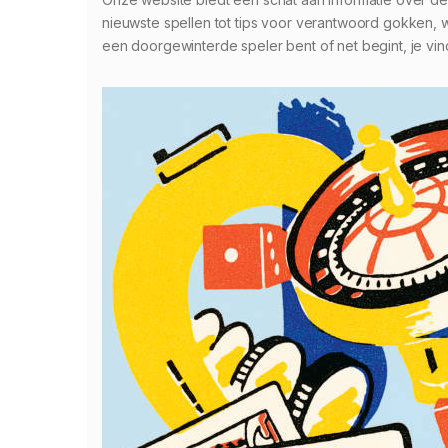
nieuwste spellen tot tips voor verantwoord gokken, w
een doorgewinterde speler bent of net begint, je vi