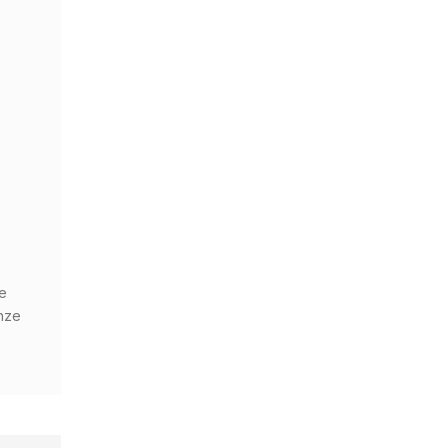
ze
nze