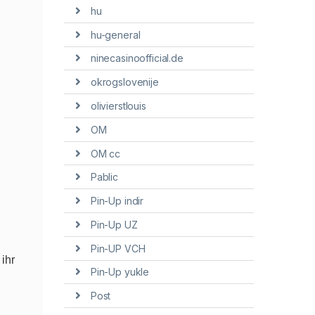
hu
hu-general
ninecasinoofficial.de
okrogslovenije
olivierstlouis
OM
OM cc
Pablic
Pin-Up indir
Pin-Up UZ
Pin-UP VCH
ihr
Pin-Up yukle
d
Post