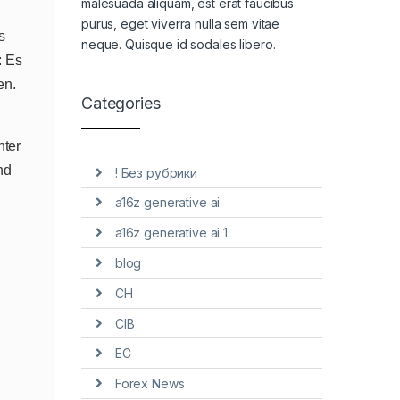
malesuada aliquam, est erat faucibus
purus, eget viverra nulla sem vitae
s
neque. Quisque id sodales libero.
: Es
en.
Categories
nter
nd
! Без рубрики
a16z generative ai
a16z generative ai 1
blog
CH
CIB
EC
Forex News