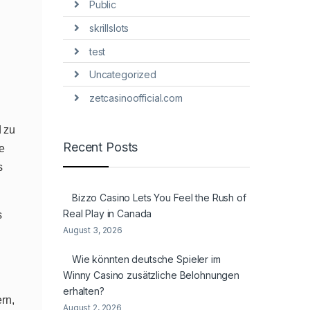
Public
skrillslots
test
Uncategorized
zetcasinoofficial.com
 zu
Recent Posts
e
s
Bizzo Casino Lets You Feel the Rush of
Real Play in Canada
s
August 3, 2026
Wie könnten deutsche Spieler im
Winny Casino zusätzliche Belohnungen
erhalten?
rn,
August 2, 2026