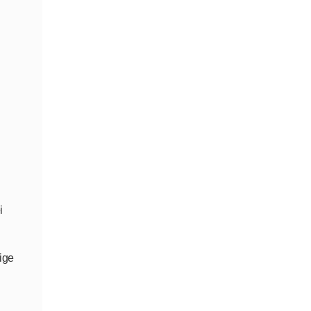
i
ige