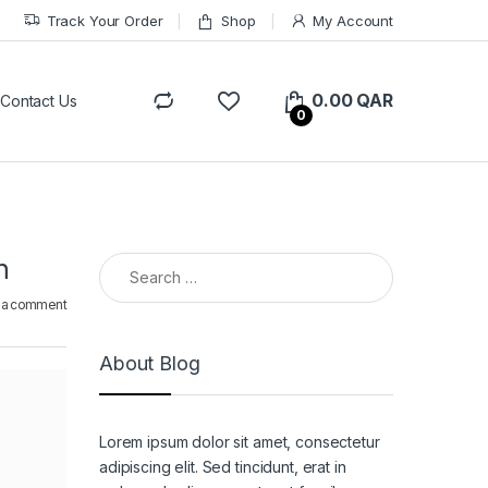
Track Your Order
Shop
My Account
0.00
QAR
Contact Us
0
Search for:
n
 a comment
About Blog
Lorem ipsum dolor sit amet, consectetur
adipiscing elit. Sed tincidunt, erat in