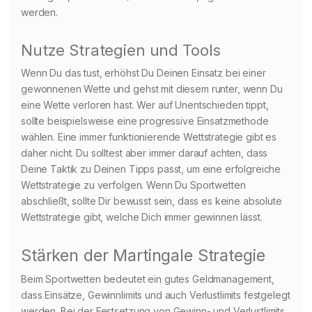
werden.
Nutze Strategien und Tools
Wenn Du das tust, erhöhst Du Deinen Einsatz bei einer
gewonnenen Wette und gehst mit diesem runter, wenn Du
eine Wette verloren hast. Wer auf Unentschieden tippt,
sollte beispielsweise eine progressive Einsatzmethode
wählen. Eine immer funktionierende Wettstrategie gibt es
daher nicht. Du solltest aber immer darauf achten, dass
Deine Taktik zu Deinen Tipps passt, um eine erfolgreiche
Wettstrategie zu verfolgen. Wenn Du Sportwetten
abschließt, sollte Dir bewusst sein, dass es keine absolute
Wettstrategie gibt, welche Dich immer gewinnen lässt.
Stärken der Martingale Strategie
Beim Sportwetten bedeutet ein gutes Geldmanagement,
dass Einsätze, Gewinnlimits und auch Verlustlimits festgelegt
werden. Bei der Festsetzung von Gewinn- und Verlustlimits