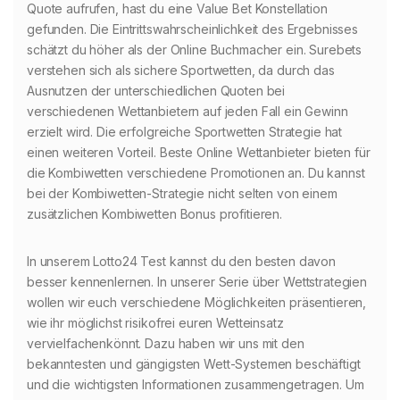
Quote aufrufen, hast du eine Value Bet Konstellation
gefunden. Die Eintrittswahrscheinlichkeit des Ergebnisses
schätzt du höher als der Online Buchmacher ein. Surebets
verstehen sich als sichere Sportwetten, da durch das
Ausnutzen der unterschiedlichen Quoten bei
verschiedenen Wettanbietern auf jeden Fall ein Gewinn
erzielt wird. Die erfolgreiche Sportwetten Strategie hat
einen weiteren Vorteil. Beste Online Wettanbieter bieten für
die Kombiwetten verschiedene Promotionen an. Du kannst
bei der Kombiwetten-Strategie nicht selten von einem
zusätzlichen Kombiwetten Bonus profitieren.
In unserem Lotto24 Test kannst du den besten davon
besser kennenlernen. In unserer Serie über Wettstrategien
wollen wir euch verschiedene Möglichkeiten präsentieren,
wie ihr möglichst risikofrei euren Wetteinsatz
vervielfachenkönnt. Dazu haben wir uns mit den
bekanntesten und gängigsten Wett-Systemen beschäftigt
und die wichtigsten Informationen zusammengetragen. Um