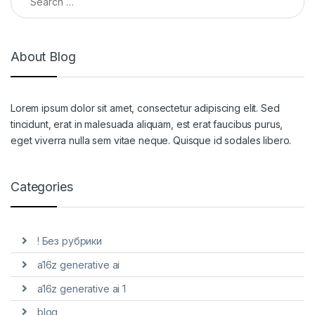
About Blog
Lorem ipsum dolor sit amet, consectetur adipiscing elit. Sed
tincidunt, erat in malesuada aliquam, est erat faucibus purus,
eget viverra nulla sem vitae neque. Quisque id sodales libero.
Categories
! Без рубрики
a16z generative ai
a16z generative ai 1
blog