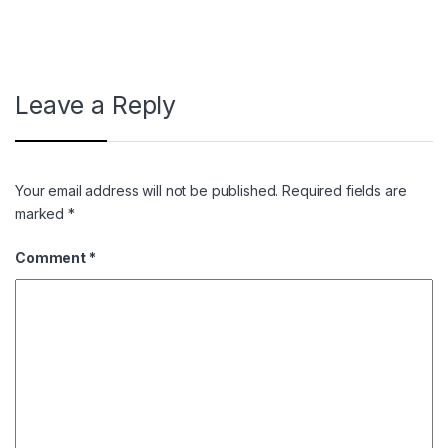
Leave a Reply
Your email address will not be published.
Required fields are
marked
*
Comment
*