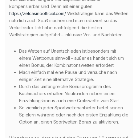
kompensierbar sind. Denn mit einer guten
https://zetcasinoofficial.com/
Wettstrategie kann das Wetten
natürlich auch Spaß machen und man reduziert so das
Verlustrisiko. Ich habe nachfolgend die besten
Wettstrategien aufgeführt – inklusive Vor- und Nachteilen.
Das Wetten auf Unentschieden ist besonders mit
einem Wettbonus sinnvoll – außer es handelt sich um
einen Bonus, der Kombinationswetten erfordert.
Mach einfach mal eine Pause und versuche nach
einiger Zeit eine alternative Strategie.
Durch das umfangreiche Bonusprogramm des
Buchmachers erhalten Neukunden neben einem
Einzahlungsbonus auch eine Gratiswette zum Start.
So ziemlich jeder Sportwettenanbieter bietet seinen
Spielern während oder nach der ersten Einzahlung die
Option an, einen Sportwetten Bonus zu aktivieren.