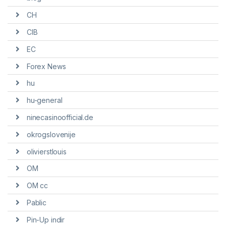
CH
CIB
EC
Forex News
hu
hu-general
ninecasinoofficial.de
okrogslovenije
olivierstlouis
OM
OM cc
Pablic
Pin-Up indir