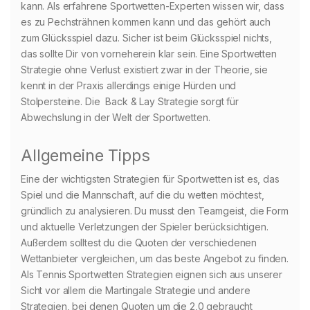
kann. Als erfahrene Sportwetten-Experten wissen wir, dass
es zu Pechsträhnen kommen kann und das gehört auch
zum Glücksspiel dazu. Sicher ist beim Glücksspiel nichts,
das sollte Dir von vorneherein klar sein. Eine Sportwetten
Strategie ohne Verlust existiert zwar in der Theorie, sie
kennt in der Praxis allerdings einige Hürden und
Stolpersteine. Die Back & Lay Strategie sorgt für
Abwechslung in der Welt der Sportwetten.
Allgemeine Tipps
Eine der wichtigsten Strategien für Sportwetten ist es, das
Spiel und die Mannschaft, auf die du wetten möchtest,
gründlich zu analysieren. Du musst den Teamgeist, die Form
und aktuelle Verletzungen der Spieler berücksichtigen.
Außerdem solltest du die Quoten der verschiedenen
Wettanbieter vergleichen, um das beste Angebot zu finden.
Als Tennis Sportwetten Strategien eignen sich aus unserer
Sicht vor allem die Martingale Strategie und andere
Strategien, bei denen Quoten um die 2,0 gebraucht