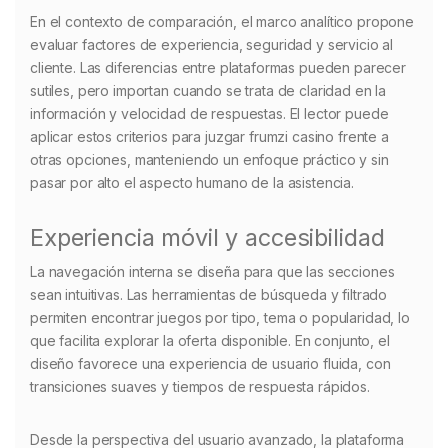
En el contexto de comparación, el marco analítico propone
evaluar factores de experiencia, seguridad y servicio al
cliente. Las diferencias entre plataformas pueden parecer
sutiles, pero importan cuando se trata de claridad en la
información y velocidad de respuestas. El lector puede
aplicar estos criterios para juzgar frumzi casino frente a
otras opciones, manteniendo un enfoque práctico y sin
pasar por alto el aspecto humano de la asistencia.
Experiencia móvil y accesibilidad
La navegación interna se diseña para que las secciones
sean intuitivas. Las herramientas de búsqueda y filtrado
permiten encontrar juegos por tipo, tema o popularidad, lo
que facilita explorar la oferta disponible. En conjunto, el
diseño favorece una experiencia de usuario fluida, con
transiciones suaves y tiempos de respuesta rápidos.
Desde la perspectiva del usuario avanzado, la plataforma