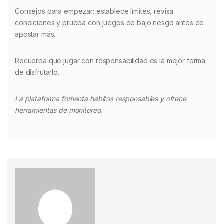
Consejos para empezar: establece límites, revisa
condiciones y prueba con juegos de bajo riesgo antes de
apostar más.
Recuerda que jugar con responsabilidad es la mejor forma
de disfrutarlo.
La plataforma fomenta hábitos responsables y ofrece
herramientas de monitoreo.