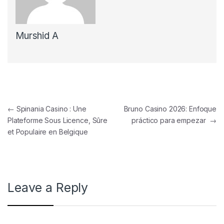
Murshid A
Post navigation
←
Spinania Casino : Une
Bruno Casino 2026: Enfoque
Plateforme Sous Licence, Sûre
práctico para empezar
→
et Populaire en Belgique
Leave a Reply