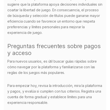
sugiere que la plataforma apoya decisiones individuales sin
coartar la libertad de juego. En consecuencia, el proceso
de búsqueda y selección de títulos puede ganarse mayor
eficiencia cuando se favorece un entorno que respeta
preferencias y límites personales para mejorar la
experiencia de juego.
Preguntas frecuentes sobre pagos
y acceso
Para nuevos usuarios, es útil buscar guías rápidas sobre
cómo navegar por la plataforma y familiarizarse con las
reglas de los juegos más populares.
Para empezar hoy, revisa la introducción, mira la plataforma
y pagos, y evalúa si cumplen con tus criterios. Registra una
cuenta de forma gradual y establece límites para una
experiencia responsable.