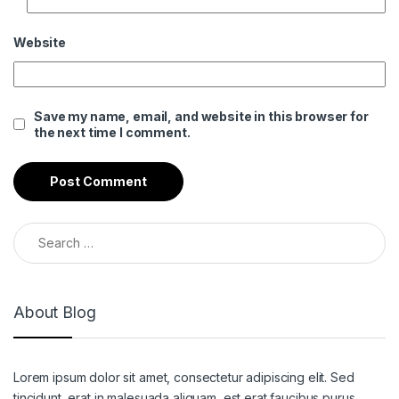
Website
Save my name, email, and website in this browser for
the next time I comment.
Search for:
About Blog
Lorem ipsum dolor sit amet, consectetur adipiscing elit. Sed
tincidunt, erat in malesuada aliquam, est erat faucibus purus,