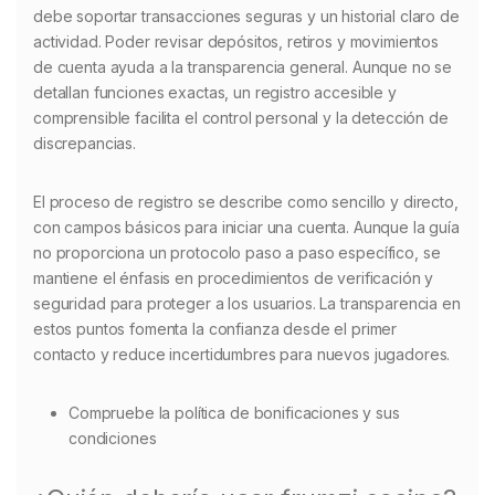
debe soportar transacciones seguras y un historial claro de
actividad. Poder revisar depósitos, retiros y movimientos
de cuenta ayuda a la transparencia general. Aunque no se
detallan funciones exactas, un registro accesible y
comprensible facilita el control personal y la detección de
discrepancias.
El proceso de registro se describe como sencillo y directo,
con campos básicos para iniciar una cuenta. Aunque la guía
no proporciona un protocolo paso a paso específico, se
mantiene el énfasis en procedimientos de verificación y
seguridad para proteger a los usuarios. La transparencia en
estos puntos fomenta la confianza desde el primer
contacto y reduce incertidumbres para nuevos jugadores.
Compruebe la política de bonificaciones y sus
condiciones