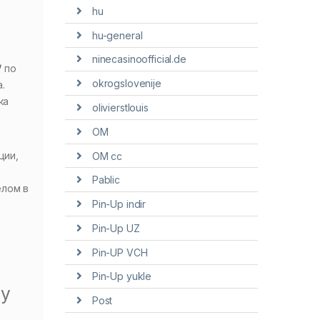
hu
hu-general
ninecasinoofficial.de
/
по
okrogslovenije
.
ка
olivierstlouis
OM
ции,
OM cc
Pablic
елом в
Pin-Up indir
Pin-Up UZ
Pin-UP VCH
Pin-Up yukle
зу
Post