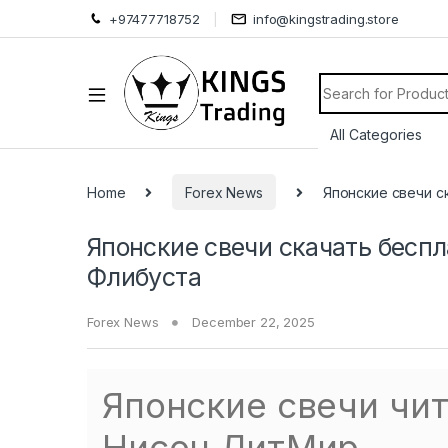
+97477718752
info@kingstrading.store
Search for:
Home
Forex News
Японские свечи ск
Японские свечи скачать бесплат
Флибуста
Forex News
December 22, 2025
Японские свечи чи
Нисон ЛитМир