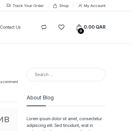
Track Your Order
Shop
My Account
0.00
QAR
Contact Us
0
Search for:
 a comment
About Blog
ив
Lorem ipsum dolor sit amet, consectetur
adipiscing elit. Sed tincidunt, erat in