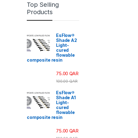
Top Selling
Products
EsFlow®
Shade A2
Light-
cured
flowable
composite resin
75.00
QAR
100.00
QAR
EsFlow®
Shade A1
Light-
cured
flowable
composite resin
75.00
QAR