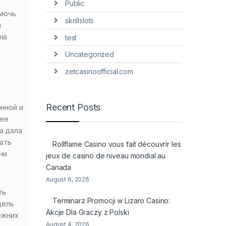
Public
омочь
skrillslots
и
на
test
Uncategorized
zetcasinoofficial.com
Recent Posts
нной и
щее
а дала
тать
Rollflame Casino vous fait découvrir les
ни
jeux de casino de niveau mondial au
Canada
August 6, 2026
ть
Terminarz Promocji w Lizaro Casino:
дель
Akcje Dla Graczy z Polski
ежних
August 4, 2026