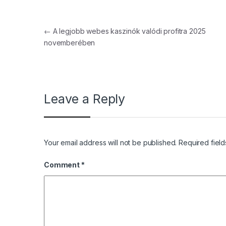
Post navigation
←
A legjobb webes kaszinók valódi profitra 2025
novemberében
Leave a Reply
Your email address will not be published.
Required fiel
Comment
*