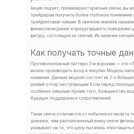
Акция падает, превалируют красные свечи, вы мо
трейдерам получить более глубокое понимание и
трейдинговые навыки. В свечном анализе назыв
финансовом рынке и предугадывать поведение ц
фигуру, состоящую из свечей. Их наличие сигна
Как получать точные да
Противоположный паттерн 3-м воронам — это «Тр
можно производить вход в покупки. Модель нап
название. Данные модели состоят из 2-х больши
резкий отпор наступающим. Если перед поглощен
особенно сильным. Кроме того, большинство мо
будущих поддержек и сопротивлений.
Такая свеча отличается от «обычного» молота т
длиннее, чем расположенный внизу свечи фитиль
указывает на то, что цену пытались «протащить»