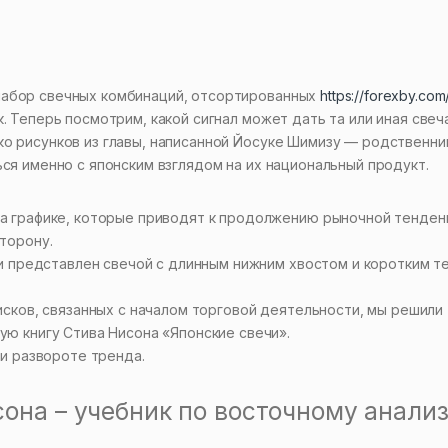
набор свечных комбинаций, отсортированных
https://forexby.com
. Теперь посмотрим, какой сигнал может дать та или иная свеча
о рисунков из главы, написанной Йосуке Шимизу — родственни
ся именно с японским взглядом на их национальный продукт.
а графике, которые приводят к продолжению рыночной тенден
торону.
и представлен свечой с длинным нижним хвостом и коротким т
сков, связанных с началом торговой деятельности, мы решили
ю книгу Стива Нисона «Японские свечи».
и развороте тренда.
она – учебник по восточному анали