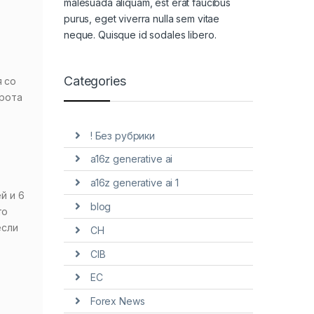
malesuada aliquam, est erat faucibus
purus, eget viverra nulla sem vitae
neque. Quisque id sodales libero.
Categories
я со
орота
! Без рубрики
a16z generative ai
a16z generative ai 1
й и 6
blog
то
если
CH
CIB
EC
Forex News