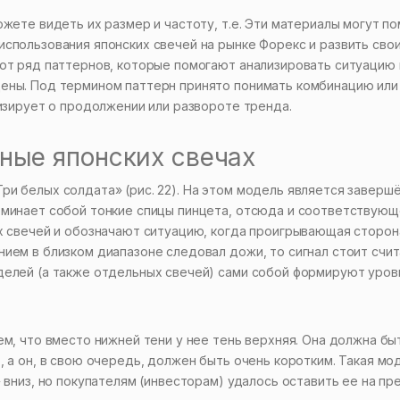
жете видеть их размер и частоту, т.е. Эти материалы могут п
спользования японских свечей на рынке Форекс и развить сво
ают ряд паттернов, которые помогают анализировать ситуацию 
ены. Под термином паттерн принято понимать комбинацию или
лизирует о продолжении или развороте тренда.
нные японских свечах
и белых солдата» (рис. 22). На этом модель является завершё
оминает собой тонкие спицы пинцета, отсюда и соответствую
х свечей и обозначают ситуацию, когда проигрывающая сторон
ием в близком диапазоне следовал дожи, то сигнал стоит счи
делей (а также отдельных свечей) сами собой формируют уров
ем, что вместо нижней тени у нее тень верхняя. Она должна бы
, а он, в свою очередь, должен быть очень коротким. Такая мо
 вниз, но покупателям (инвесторам) удалось оставить ее на пр