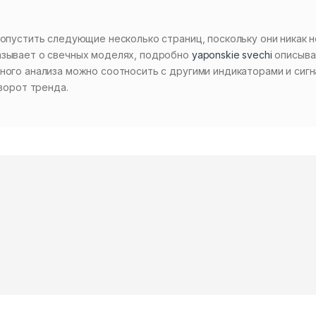
ропустить следующие несколько страниц, поскольку они никак н
азывает о свечных моделях, подробно
yaponskie svechi
описыва
ного анализа можно соотносить с другими индикаторами и сигн
зворот тренда.