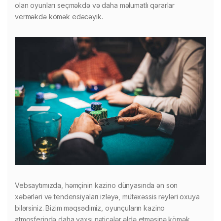
olan oyunları seçməkdə və daha məlumatlı qərarlar
verməkdə kömək edəcəyik.
Vebsaytımızda, həmçinin kazino dünyasında ən son
xəbərləri və tendensiyaları izləyə, mütəxəssis rəyləri oxuya
bilərsiniz. Bizim məqsədimiz, oyunçuların kazino
atmosferində daha yaxşı nəticələr əldə etməsinə kömək