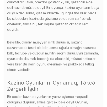
olunmalıdır. Lakin, praktika göstərir ki, bu, qazancın əldə
edilməsində mütləq deyil. Bir oyunçu, kazino oyunlarını başa
düşdükdən sonra, qısa müddətdə uğur qazana bilər. Məhz
bu səbəbdən, kazinoda gözləmə və dözüm sərf etmək
önəmlidir, amma bu, tək başına qazanan olmağın şərti
deyildir.
Beləliklə, dimdiyi müəyyən mifik durumlar, qazanc
qazanmaqda təsirli ola bilir, amma uğurlu olmağın əsasında
bilik, təcrübə və düzgün mühitin seçimi durur. Eyni zamanda,
oyunlarda dözmək bacarığı da əlbəttə ki, müsbət nəticələr
verə bilər. Bu dərin oyunu öyrənmək və praktikada tətbiq
etmək vacibdir.
Kazino Oyunlarını Oynamaq, Təkcə
Zərgərli İşdir
Bir çoxları kazino oyunlarının yalnız əyləncə məqsədli
olduğunu düşünür, amma gerçək belə deyil. Oyunlar,