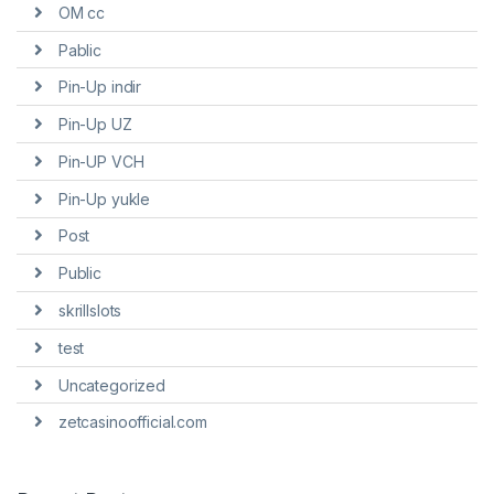
OM cc
Pablic
Pin-Up indir
Pin-Up UZ
Pin-UP VCH
Pin-Up yukle
Post
Public
skrillslots
test
Uncategorized
zetcasinoofficial.com