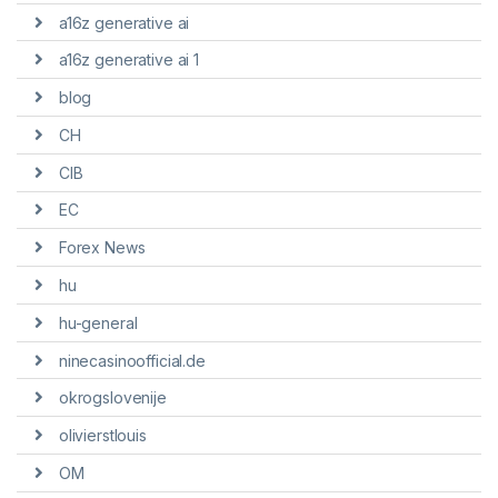
a16z generative ai
a16z generative ai 1
blog
CH
CIB
EC
Forex News
hu
hu-general
ninecasinoofficial.de
okrogslovenije
olivierstlouis
OM