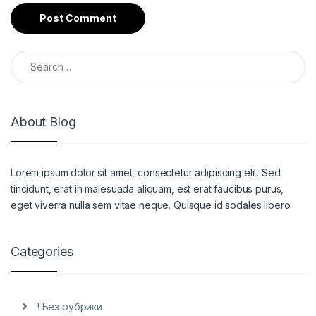
Search for:
About Blog
Lorem ipsum dolor sit amet, consectetur adipiscing elit. Sed
tincidunt, erat in malesuada aliquam, est erat faucibus purus,
eget viverra nulla sem vitae neque. Quisque id sodales libero.
Categories
! Без рубрики