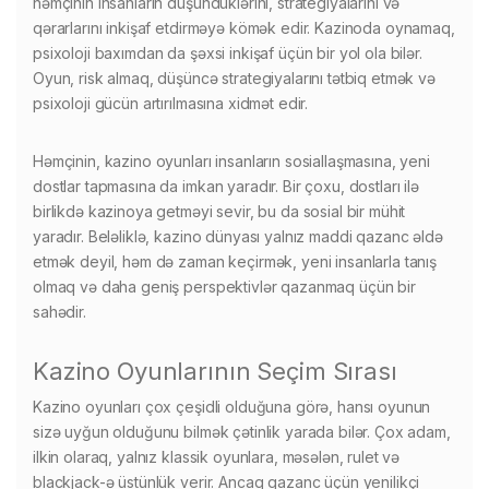
həmçinin insanların düşündüklərini, strategiyalarını və
qərarlarını inkişaf etdirməyə kömək edir. Kazinoda oynamaq,
psixoloji baxımdan da şəxsi inkişaf üçün bir yol ola bilər.
Oyun, risk almaq, düşüncə strategiyalarını tətbiq etmək və
psixoloji gücün artırılmasına xidmət edir.
Həmçinin, kazino oyunları insanların sosiallaşmasına, yeni
dostlar tapmasına da imkan yaradır. Bir çoxu, dostları ilə
birlikdə kazinoya getməyi sevir, bu da sosial bir mühit
yaradır. Beləliklə, kazino dünyası yalnız maddi qazanc əldə
etmək deyil, həm də zaman keçirmək, yeni insanlarla tanış
olmaq və daha geniş perspektivlər qazanmaq üçün bir
sahədir.
Kazino Oyunlarının Seçim Sırası
Kazino oyunları çox çeşidli olduğuna görə, hansı oyunun
sizə uyğun olduğunu bilmək çətinlik yarada bilər. Çox adam,
ilkin olaraq, yalnız klassik oyunlara, məsələn, rulet və
blackjack-ə üstünlük verir. Ancaq qazanc üçün yenilikçi