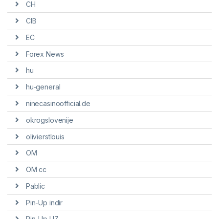
CH
CIB
EC
Forex News
hu
hu-general
ninecasinoofficial.de
okrogslovenije
olivierstlouis
OM
OM cc
Pablic
Pin-Up indir
Pin-Up UZ