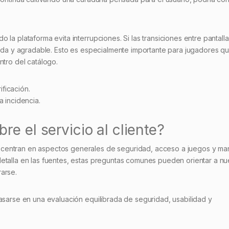
la plataforma evita interrupciones. Si las transiciones entre pantalla
luida y agradable. Esto es especialmente importante para jugadores q
ntro del catálogo.
ificación.
 incidencia.
re el servicio al cliente?
 centran en aspectos generales de seguridad, acceso a juegos y ma
detalla en las fuentes, estas preguntas comunes pueden orientar a n
arse.
basarse en una evaluación equilibrada de seguridad, usabilidad y