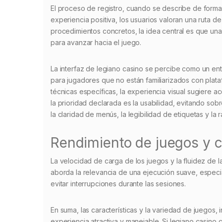
El proceso de registro, cuando se describe de forma
experiencia positiva, los usuarios valoran una ruta de
procedimientos concretos, la idea central es que una
para avanzar hacia el juego.
La interfaz de legiano casino se percibe como un ento
para jugadores que no están familiarizados con plataf
técnicas específicas, la experiencia visual sugiere 
la prioridad declarada es la usabilidad, evitando so
la claridad de menús, la legibilidad de etiquetas y la
Rendimiento de juegos y 
La velocidad de carga de los juegos y la fluidez de 
aborda la relevancia de una ejecución suave, especia
evitar interrupciones durante las sesiones.
En suma, las características y la variedad de juegos,
experiencia atractiva y manejable. Si legiano casino 