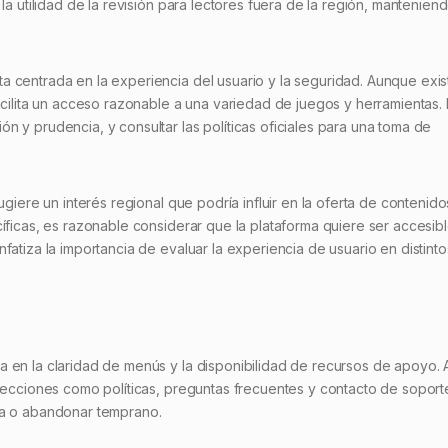
la utilidad de la revisión para lectores fuera de la región, manteniend
a centrada en la experiencia del usuario y la seguridad. Aunque exis
acilita un acceso razonable a una variedad de juegos y herramientas.
n y prudencia, y consultar las políticas oficiales para una toma de
ugiere un interés regional que podría influir en la oferta de contenido
íficas, es razonable considerar que la plataforma quiere ser accesibl
fatiza la importancia de evaluar la experiencia de usuario en distinto
a en la claridad de menús y la disponibilidad de recursos de apoyo.
 secciones como políticas, preguntas frecuentes y contacto de soport
za o abandonar temprano.