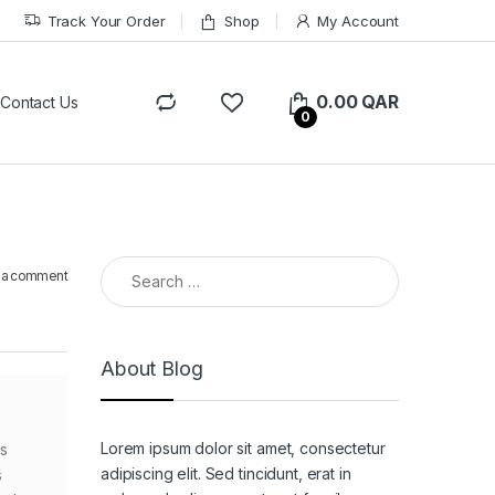
Track Your Order
Shop
My Account
0.00
QAR
Contact Us
0
Search for:
 a comment
About Blog
Lorem ipsum dolor sit amet, consectetur
as
adipiscing elit. Sed tincidunt, erat in
s