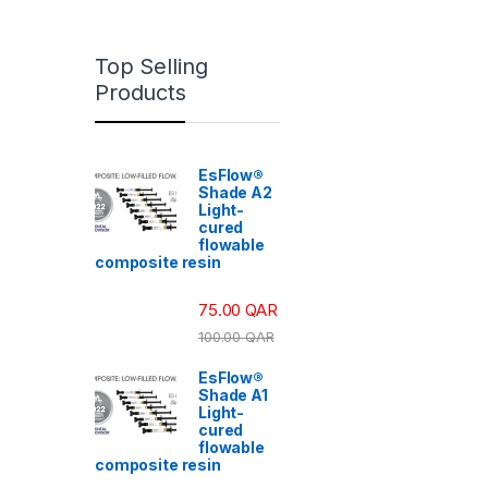
Top Selling
Products
EsFlow®
Shade A2
Light-
cured
flowable
composite resin
75.00
QAR
100.00
QAR
EsFlow®
Shade A1
Light-
cured
flowable
composite resin