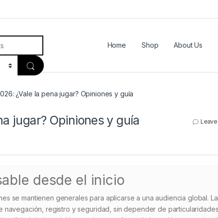
Home
Shop
About Us
026: ¿Vale la pena jugar? Opiniones y guía
na jugar? Opiniones y guía
Leave
able desde el inicio
iones se mantienen generales para aplicarse a una audiencia global. L
 navegación, registro y seguridad, sin depender de particularidade