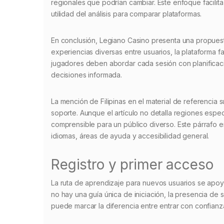
regionales que podrían cambiar. Este enfoque facilita 
utilidad del análisis para comparar plataformas.
En conclusión, Legiano Casino presenta una propuest
experiencias diversas entre usuarios, la plataforma f
jugadores deben abordar cada sesión con planificació
decisiones informada.
La mención de Filipinas en el material de referencia s
soporte. Aunque el artículo no detalla regiones espec
comprensible para un público diverso. Este párrafo en
idiomas, áreas de ayuda y accesibilidad general.
Registro y primer acceso
La ruta de aprendizaje para nuevos usuarios se apoy
no hay una guía única de iniciación, la presencia de
puede marcar la diferencia entre entrar con confian