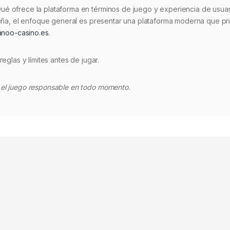
ué ofrece la plataforma en términos de juego y experiencia de usuar
seña, el enfoque general es presentar una plataforma moderna que pri
anoo-casino.es
.
eglas y límites antes de jugar.
 el juego responsable en todo momento.