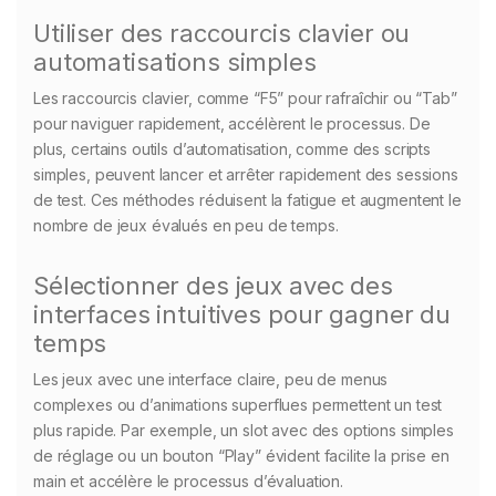
Utiliser des raccourcis clavier ou
automatisations simples
Les raccourcis clavier, comme “F5” pour rafraîchir ou “Tab”
pour naviguer rapidement, accélèrent le processus. De
plus, certains outils d’automatisation, comme des scripts
simples, peuvent lancer et arrêter rapidement des sessions
de test. Ces méthodes réduisent la fatigue et augmentent le
nombre de jeux évalués en peu de temps.
Sélectionner des jeux avec des
interfaces intuitives pour gagner du
temps
Les jeux avec une interface claire, peu de menus
complexes ou d’animations superflues permettent un test
plus rapide. Par exemple, un slot avec des options simples
de réglage ou un bouton “Play” évident facilite la prise en
main et accélère le processus d’évaluation.