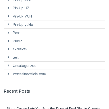
Pin-Up UZ
Pin-UP VCH
Pin-Up yukle
Post
Public
skrillslots
test
Uncategorized
zetcasinoofficial.com
Recent Posts
Bizzo Casino Lets You Feel the Rush of Real Play in Canada