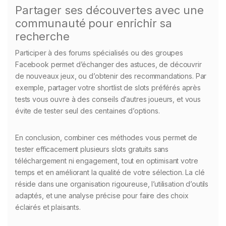
Partager ses découvertes avec une
communauté pour enrichir sa
recherche
Participer à des forums spécialisés ou des groupes
Facebook permet d’échanger des astuces, de découvrir
de nouveaux jeux, ou d’obtenir des recommandations. Par
exemple, partager votre shortlist de slots préférés après
tests vous ouvre à des conseils d’autres joueurs, et vous
évite de tester seul des centaines d’options.
En conclusion, combiner ces méthodes vous permet de
tester efficacement plusieurs slots gratuits sans
téléchargement ni engagement, tout en optimisant votre
temps et en améliorant la qualité de votre sélection. La clé
réside dans une organisation rigoureuse, l’utilisation d’outils
adaptés, et une analyse précise pour faire des choix
éclairés et plaisants.