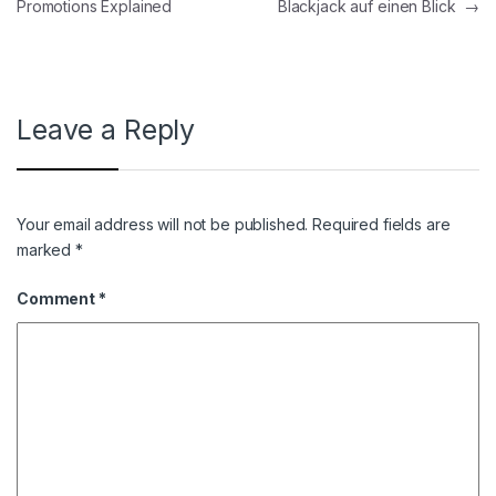
Promotions Explained
Blackjack auf einen Blick
→
Leave a Reply
Your email address will not be published.
Required fields are
marked
*
Comment
*