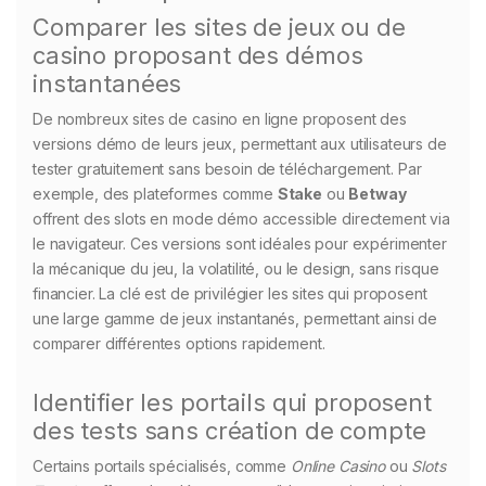
Comparer les sites de jeux ou de
casino proposant des démos
instantanées
De nombreux sites de casino en ligne proposent des
versions démo de leurs jeux, permettant aux utilisateurs de
tester gratuitement sans besoin de téléchargement. Par
exemple, des plateformes comme
Stake
ou
Betway
offrent des slots en mode démo accessible directement via
le navigateur. Ces versions sont idéales pour expérimenter
la mécanique du jeu, la volatilité, ou le design, sans risque
financier. La clé est de privilégier les sites qui proposent
une large gamme de jeux instantanés, permettant ainsi de
comparer différentes options rapidement.
Identifier les portails qui proposent
des tests sans création de compte
Certains portails spécialisés, comme
Online Casino
ou
Slots