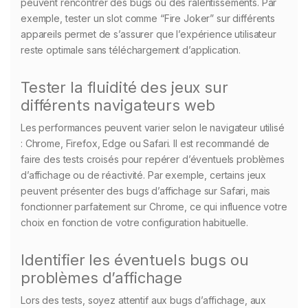
peuvent rencontrer des bugs ou des ralentissements. Par
exemple, tester un slot comme “Fire Joker” sur différents
appareils permet de s’assurer que l’expérience utilisateur
reste optimale sans téléchargement d’application.
Tester la fluidité des jeux sur
différents navigateurs web
Les performances peuvent varier selon le navigateur utilisé
: Chrome, Firefox, Edge ou Safari. Il est recommandé de
faire des tests croisés pour repérer d’éventuels problèmes
d’affichage ou de réactivité. Par exemple, certains jeux
peuvent présenter des bugs d’affichage sur Safari, mais
fonctionner parfaitement sur Chrome, ce qui influence votre
choix en fonction de votre configuration habituelle.
Identifier les éventuels bugs ou
problèmes d’affichage
Lors des tests, soyez attentif aux bugs d’affichage, aux