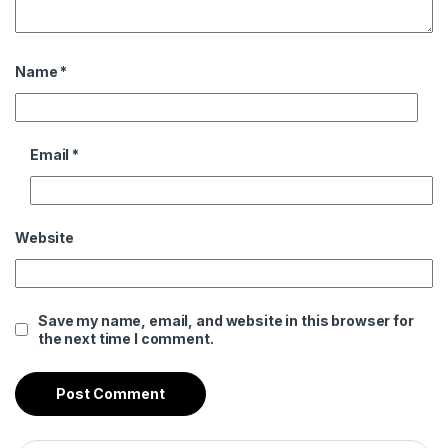
Name
*
Email
*
Website
Save my name, email, and website in this browser for
the next time I comment.
Search for: