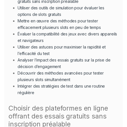
gratuits sans inscription préalable
Utiliser des outils de simulation pour évaluer les
options de slots gratuits
Mettre en œuvre des méthodes pour tester
efficacement plusieurs slots en peu de temps
Évaluer la compatibilité des jeux avec divers appareils
et navigateurs
Utiliser des astuces pour maximiser la rapidité et
l’efficacité du test
Analyser l’impact des essais gratuits sur la prise de
décision d’engagement
Découvrir des méthodes avancées pour tester
plusieurs slots simultanément
Intégrer des stratégies de test dans une routine
régulière
Choisir des plateformes en ligne
offrant des essais gratuits sans
inscription préalable