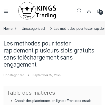
0
Home
Uncategorized
Les méthodes pour tester rapidem
Les méthodes pour tester
rapidement plusieurs slots gratuits
sans téléchargement sans
engagement
Uncategorized
September 15, 2025
Table des matières
Choisir des plateformes en ligne offrant des essais