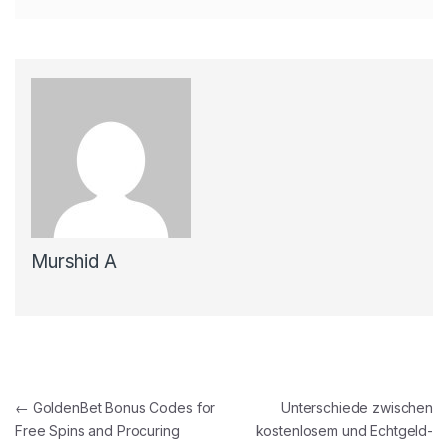
Murshid A
Post navigation
←
GoldenBet Bonus Codes for
Unterschiede zwischen
Free Spins and Procuring
kostenlosem und Echtgeld-