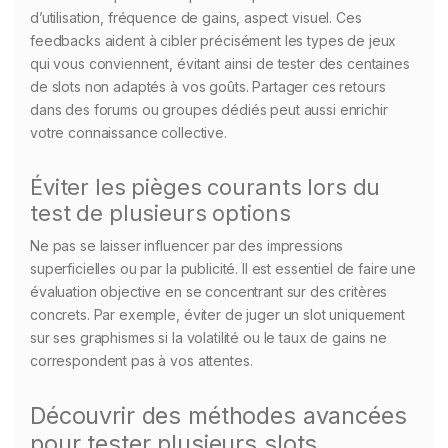
d’utilisation, fréquence de gains, aspect visuel. Ces
feedbacks aident à cibler précisément les types de jeux
qui vous conviennent, évitant ainsi de tester des centaines
de slots non adaptés à vos goûts. Partager ces retours
dans des forums ou groupes dédiés peut aussi enrichir
votre connaissance collective.
Éviter les pièges courants lors du
test de plusieurs options
Ne pas se laisser influencer par des impressions
superficielles ou par la publicité. Il est essentiel de faire une
évaluation objective en se concentrant sur des critères
concrets. Par exemple, éviter de juger un slot uniquement
sur ses graphismes si la volatilité ou le taux de gains ne
correspondent pas à vos attentes.
Découvrir des méthodes avancées
pour tester plusieurs slots