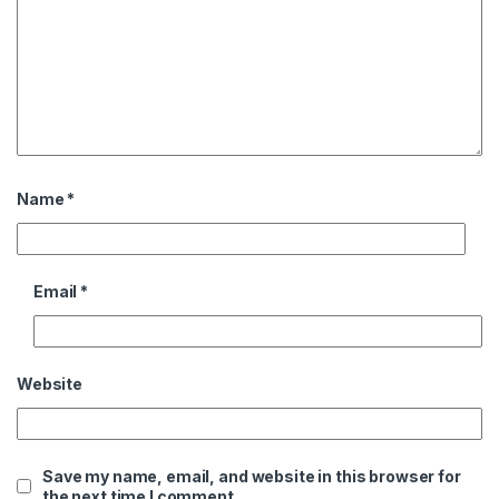
Name
*
Email
*
Website
Save my name, email, and website in this browser for
the next time I comment.