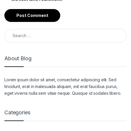
Search for:
About Blog
Lorem ipsum dolor sit amet, consectetur adipiscing elit. Sed
tincidunt, erat in malesuada aliquam, est erat faucibus purus,
eget viverra nulla sem vitae neque. Quisque id sodales libero.
Categories