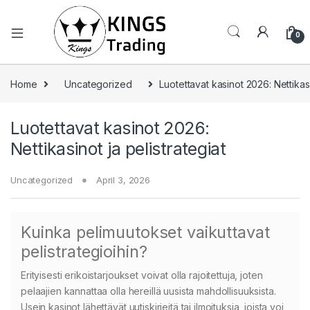
0
Home
Uncategorized
Luotettavat kasinot 2026: Nettikasi
Luotettavat kasinot 2026:
Nettikasinot ja pelistrategiat
Uncategorized
April 3, 2026
Kuinka pelimuutokset vaikuttavat
pelistrategioihin?
Erityisesti erikoistarjoukset voivat olla rajoitettuja, joten
pelaajien kannattaa olla hereillä uusista mahdollisuuksista.
Usein kasinot lähettävät uutiskirjeitä tai ilmoituksia, joista voi