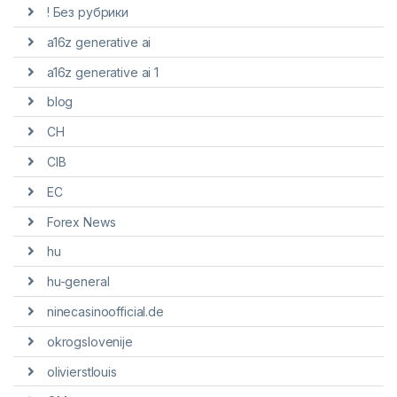
! Без рубрики
a16z generative ai
a16z generative ai 1
blog
CH
CIB
EC
Forex News
hu
hu-general
ninecasinoofficial.de
okrogslovenije
olivierstlouis