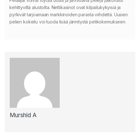
Pelaajat voivat löytää uusia ja jännittäviä pelejä jatkuvasti
kehittyviltä alustoilta. Nettikasinot ovat kilpailukykyisiä ja
pyrkivät tarjoamaan markkinoiden parasta viihdettä. Uusien
pelien kokeilu voi tuoda lisää jännitystä pelikokemukseen.
Murshid A