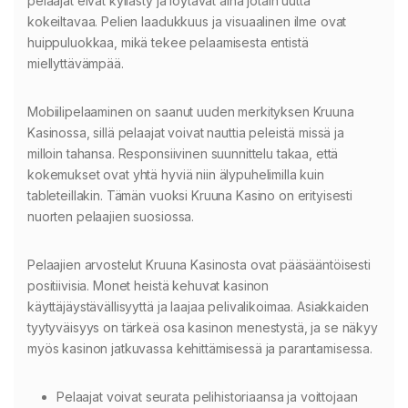
pelaajat eivät kyllästy ja löytävät aina jotain uutta
kokeiltavaa. Pelien laadukkuus ja visuaalinen ilme ovat
huippuluokkaa, mikä tekee pelaamisesta entistä
miellyttävämpää.
Mobiilipelaaminen on saanut uuden merkityksen Kruuna
Kasinossa, sillä pelaajat voivat nauttia peleistä missä ja
milloin tahansa. Responsiivinen suunnittelu takaa, että
kokemukset ovat yhtä hyviä niin älypuhelimilla kuin
tableteillakin. Tämän vuoksi Kruuna Kasino on erityisesti
nuorten pelaajien suosiossa.
Pelaajien arvostelut Kruuna Kasinosta ovat pääsääntöisesti
positiivisia. Monet heistä kehuvat kasinon
käyttäjäystävällisyyttä ja laajaa pelivalikoimaa. Asiakkaiden
tyytyväisyys on tärkeä osa kasinon menestystä, ja se näkyy
myös kasinon jatkuvassa kehittämisessä ja parantamisessa.
Pelaajat voivat seurata pelihistoriaansa ja voittojaan