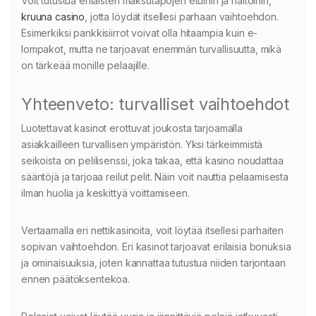
Voit tutustua erilaisten maksutapojen etuihin ja haitoihin,
kruuna casino
, jotta löydät itsellesi parhaan vaihtoehdon.
Esimerkiksi pankkisiirrot voivat olla hitaampia kuin e-
lompakot, mutta ne tarjoavat enemmän turvallisuutta, mikä
on tärkeää monille pelaajille.
Yhteenveto: turvalliset vaihtoehdot
Luotettavat kasinot erottuvat joukosta tarjoamalla
asiakkailleen turvallisen ympäristön. Yksi tärkeimmistä
seikoista on pelilisenssi, joka takaa, että kasino noudattaa
sääntöjä ja tarjoaa reilut pelit. Näin voit nauttia pelaamisesta
ilman huolia ja keskittyä voittamiseen.
Vertaamalla eri nettikasinoita, voit löytää itsellesi parhaiten
sopivan vaihtoehdon. Eri kasinot tarjoavat erilaisia bonuksia
ja ominaisuuksia, joten kannattaa tutustua niiden tarjontaan
ennen päätöksentekoa.