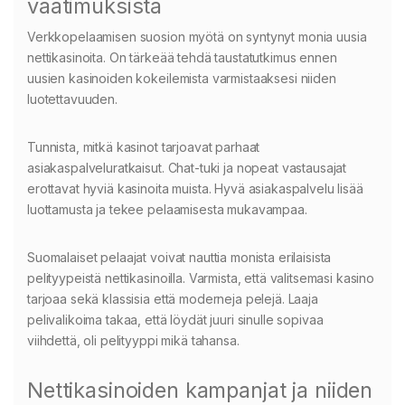
vaatimuksista
Verkkopelaamisen suosion myötä on syntynyt monia uusia
nettikasinoita. On tärkeää tehdä taustatutkimus ennen
uusien kasinoiden kokeilemista varmistaaksesi niiden
luotettavuuden.
Tunnista, mitkä kasinot tarjoavat parhaat
asiakaspalveluratkaisut. Chat-tuki ja nopeat vastausajat
erottavat hyviä kasinoita muista. Hyvä asiakaspalvelu lisää
luottamusta ja tekee pelaamisesta mukavampaa.
Suomalaiset pelaajat voivat nauttia monista erilaisista
pelityypeistä nettikasinoilla. Varmista, että valitsemasi kasino
tarjoaa sekä klassisia että moderneja pelejä. Laaja
pelivalikoima takaa, että löydät juuri sinulle sopivaa
viihdettä, oli pelityyppi mikä tahansa.
Nettikasinoiden kampanjat ja niiden