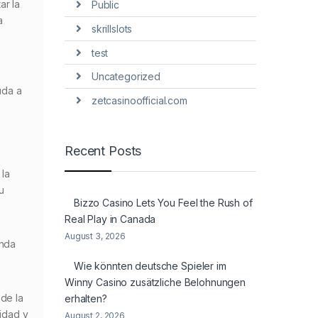
ar la
Public
a
skrillslots
test
Uncategorized
uda a
zetcasinoofficial.com
Recent Posts
 la
u
Bizzo Casino Lets You Feel the Rush of
Real Play in Canada
August 3, 2026
enda
Wie könnten deutsche Spieler im
Winny Casino zusätzliche Belohnungen
 de la
erhalten?
ridad y
August 2, 2026