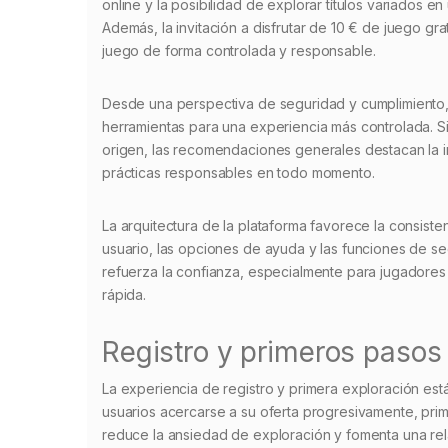
online y la posibilidad de explorar títulos variados 
Además, la invitación a disfrutar de 10 € de juego gra
juego de forma controlada y responsable.
Desde una perspectiva de seguridad y cumplimiento, 
herramientas para una experiencia más controlada. Si 
origen, las recomendaciones generales destacan la im
prácticas responsables en todo momento.
La arquitectura de la plataforma favorece la consiste
usuario, las opciones de ayuda y las funciones de s
refuerza la confianza, especialmente para jugadores 
rápida.
Registro y primeros pasos
La experiencia de registro y primera exploración est
usuarios acercarse a su oferta progresivamente, pri
reduce la ansiedad de exploración y fomenta una rela