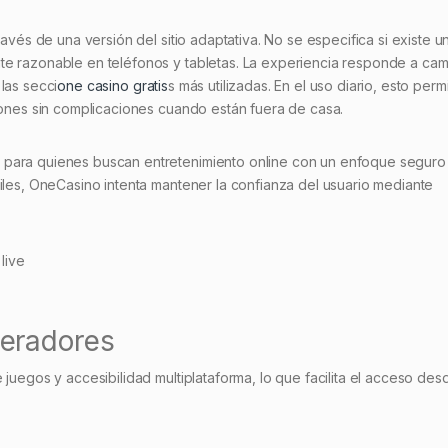
ravés de una versión del sitio adaptativa. No se especifica si existe u
te razonable en teléfonos y tabletas. La experiencia responde a ca
las secci
one casino gratis
s más utilizadas. En el uso diario, esto perm
siones sin complicaciones cuando están fuera de casa.
 para quienes buscan entretenimiento online con un enfoque seguro
tiles, OneCasino intenta mantener la confianza del usuario mediante
live
eradores
 juegos y accesibilidad multiplataforma, lo que facilita el acceso des