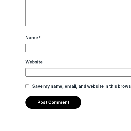
Name
*
Website
Save my name, email, and website in this brows