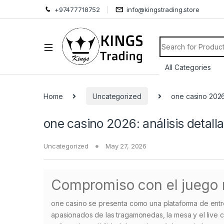
+97477718752
info@kingstrading.store
Search for:
Home
Uncategorized
one casino 2026:
one casino 2026: análisis detall
Uncategorized
May 27, 2026
Compromiso con el juego 
one casino se presenta como una plataforma de entre
apasionados de las tragamonedas, la mesa y el live