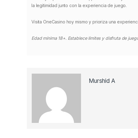
la legitimidad junto con la experiencia de juego.
Visita OneCasino hoy mismo y prioriza una experienc
Edad mínima 18+. Establece límites y disfruta de jueg
Murshid A