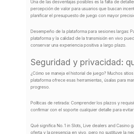
Una de las desventajas posibles es la falta de detall
percepción de valor para usuarios que buscan incentiv
planificar el presupuesto de juego con mayor precisi
Desempeño de la plataforma para sesiones largas: Par
plataforma y la calidad de la transmisión en vivo pued
conservar una experiencia positiva a largo plazo.
Seguridad y privacidad: q
¿Cómo se maneja el historial de juego? Muchos sitios 
plataforma ofrece esas herramientas, úsalas para man
progreso.
Políticas de retirada: Comprender los plazos y requis
confirmar con el soporte cualquier detalle para evitar
Qué significa No. 1 in Slots, Live dealers and Casino
oferta y la presencia en vivo, pero no sustituye la ne