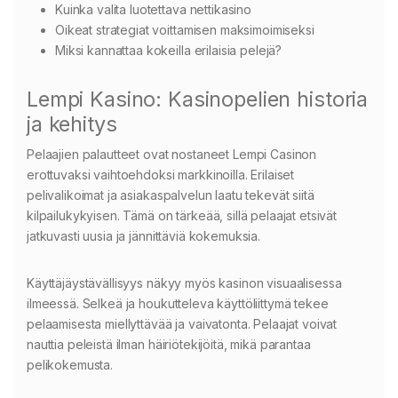
Kuinka valita luotettava nettikasino
Oikeat strategiat voittamisen maksimoimiseksi
Miksi kannattaa kokeilla erilaisia pelejä?
Lempi Kasino: Kasinopelien historia
ja kehitys
Pelaajien palautteet ovat nostaneet Lempi Casinon
erottuvaksi vaihtoehdoksi markkinoilla. Erilaiset
pelivalikoimat ja asiakaspalvelun laatu tekevät siitä
kilpailukykyisen. Tämä on tärkeää, sillä pelaajat etsivät
jatkuvasti uusia ja jännittäviä kokemuksia.
Käyttäjäystävällisyys näkyy myös kasinon visuaalisessa
ilmeessä. Selkeä ja houkutteleva käyttöliittymä tekee
pelaamisesta miellyttävää ja vaivatonta. Pelaajat voivat
nauttia peleistä ilman häiriötekijöitä, mikä parantaa
pelikokemusta.