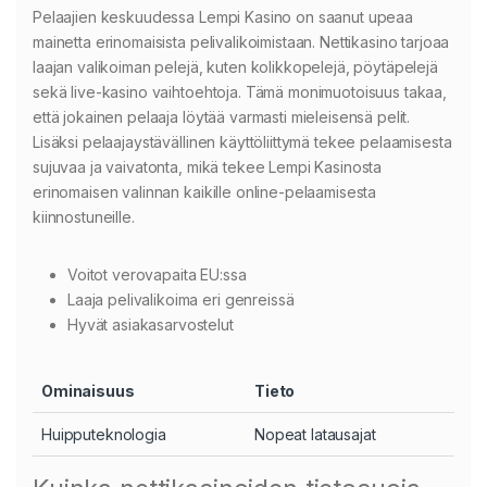
Pelaajien keskuudessa Lempi Kasino on saanut upeaa
mainetta erinomaisista pelivalikoimistaan. Nettikasino tarjoaa
laajan valikoiman pelejä, kuten kolikkopelejä, pöytäpelejä
sekä live-kasino vaihtoehtoja. Tämä monimuotoisuus takaa,
että jokainen pelaaja löytää varmasti mieleisensä pelit.
Lisäksi pelaajaystävällinen käyttöliittymä tekee pelaamisesta
sujuvaa ja vaivatonta, mikä tekee Lempi Kasinosta
erinomaisen valinnan kaikille online-pelaamisesta
kiinnostuneille.
Voitot verovapaita EU:ssa
Laaja pelivalikoima eri genreissä
Hyvät asiakasarvostelut
Ominaisuus
Tieto
Huipputeknologia
Nopeat latausajat