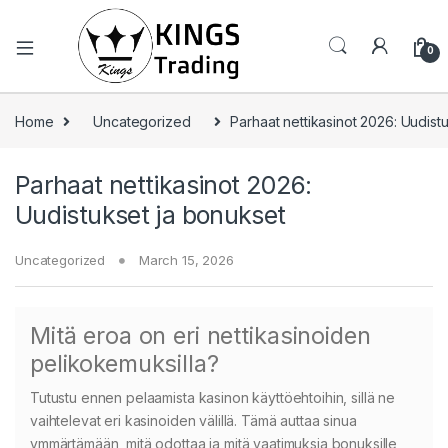
0
Home
Uncategorized
Parhaat nettikasinot 2026: Uudist
Parhaat nettikasinot 2026:
Uudistukset ja bonukset
Uncategorized
March 15, 2026
Mitä eroa on eri nettikasinoiden
pelikokemuksilla?
Tutustu ennen pelaamista kasinon käyttöehtoihin, sillä ne
vaihtelevat eri kasinoiden välillä. Tämä auttaa sinua
ymmärtämään, mitä odottaa ja mitä vaatimuksia bonuksille