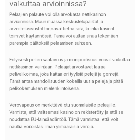
vaikuttaa arvioinnissa?
Pelaajien palaute voi olla arvokasta nettikasinon
arvioinnissa. Muun muassa keskustelupalstat ja
arvostelusivustot tarjoavat tietoa siitä, kuinka kasinot
toimivat käytännössä. Tämä voi auttaa sinua tekemään
parempia päätöksiä pelaamisen suhteen.
Erityisesti pelien saatavuus ja monipuolisuus voivat vaikuttaa
nettikasinon valintaan. Pelaajat arvostavat laajaa
pelivalikoimaa, joka kattaa eri tyylisiä pelejä ja genrejä.
Tämä antaa mahdollisuuden kokeilla uusia pelejä ja pitää
pelikokemuksen mielenkiintoisena.
Verovapaus on merkittävä etu suomalaisille pelaajille.
Varmista, että valitsemasi kasino on rekisteröity ja että se
noudattaa EU-lainsäädäntöä. Tämä varmistaa, että voit
nauttia voitoistasi ilman ylimääräisiä veroja.