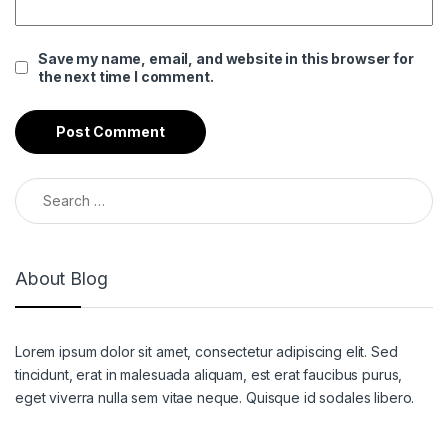
Save my name, email, and website in this browser for
the next time I comment.
Search for:
About Blog
Lorem ipsum dolor sit amet, consectetur adipiscing elit. Sed
tincidunt, erat in malesuada aliquam, est erat faucibus purus,
eget viverra nulla sem vitae neque. Quisque id sodales libero.