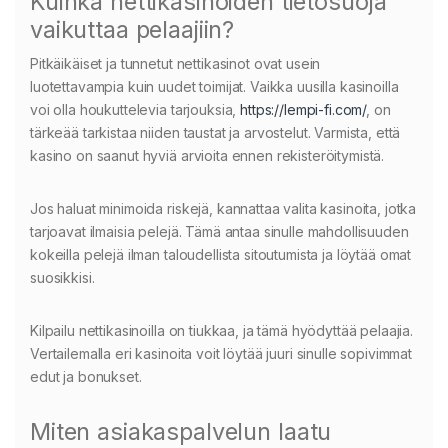
Kuinka nettikasinoiden tietosuoja
vaikuttaa pelaajiin?
Pitkäikäiset ja tunnetut nettikasinot ovat usein
luotettavampia kuin uudet toimijat. Vaikka uusilla kasinoilla
voi olla houkuttelevia tarjouksia,
https://lempi-fi.com/
, on
tärkeää tarkistaa niiden taustat ja arvostelut. Varmista, että
kasino on saanut hyviä arvioita ennen rekisteröitymistä.
Jos haluat minimoida riskejä, kannattaa valita kasinoita, jotka
tarjoavat ilmaisia pelejä. Tämä antaa sinulle mahdollisuuden
kokeilla pelejä ilman taloudellista sitoutumista ja löytää omat
suosikkisi.
Kilpailu nettikasinoilla on tiukkaa, ja tämä hyödyttää pelaajia.
Vertailemalla eri kasinoita voit löytää juuri sinulle sopivimmat
edut ja bonukset.
Miten asiakaspalvelun laatu