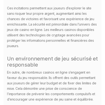
Ces incitations permettent aux joueurs d’explorer le site
sans risquer leur propre argent, augmentant ainsi les
chances de victoires et favorisant une expérience de jeu
enrichissante. La sécurité est primordiale dans l’univers des
jeux de casino en ligne. Les meilleurs casinos disponibles
utilisent des technologies de cryptage avancées pour
protéger les informations personnelles et financières des
joueurs.
Un environnement de jeu sécurisé et
responsable
En outre, de nombreux casinos en ligne s’engagent en
faveur du jeu responsable. Ils offrent des outils permettant
aux joueurs de gérer leur budget et de fixer des limites de
mise. Cela démontre une prise de conscience de
l’importance de prévenir les comportements compulsifs et
d’encourager une expérience de jeu saine et équilibrée.