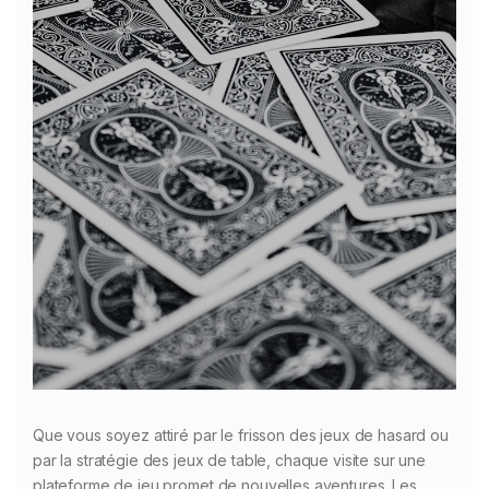
Que vous soyez attiré par le frisson des jeux de hasard ou
par la stratégie des jeux de table, chaque visite sur une
plateforme de jeu promet de nouvelles aventures. Les