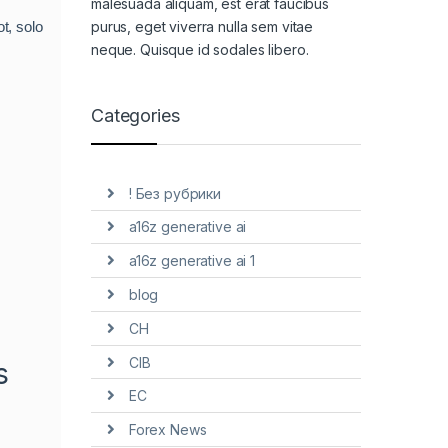
malesuada aliquam, est erat faucibus
purus, eget viverra nulla sem vitae
t, solo
neque. Quisque id sodales libero.
Categories
! Без рубрики
a16z generative ai
a16z generative ai 1
blog
CH
CIB
s
EC
Forex News