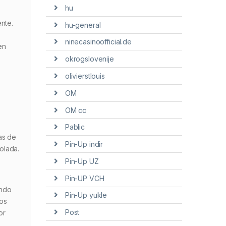
hu
nte.
hu-general
ninecasinoofficial.de
en
okrogslovenije
olivierstlouis
OM
OM cc
Pablic
as de
Pin-Up indir
olada.
Pin-Up UZ
Pin-UP VCH
ando
Pin-Up yukle
nos
Post
or