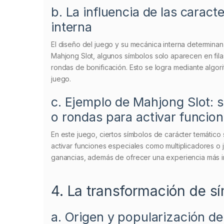
b. La influencia de las caract
interna
El diseño del juego y su mecánica interna determina
Mahjong Slot, algunos símbolos solo aparecen en fila
rondas de bonificación. Esto se logra mediante algor
juego.
c. Ejemplo de Mahjong Slot: s
o rondas para activar funcio
En este juego, ciertos símbolos de carácter temático
activar funciones especiales como multiplicadores o j
ganancias, además de ofrecer una experiencia más i
4. La transformación de s
a. Origen y popularización de