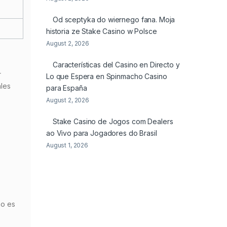
Od sceptyka do wiernego fana. Moja
historia ze Stake Casino w Polsce
August 2, 2026
Características del Casino en Directo y
r
Lo que Espera en Spinmacho Casino
ales
para España
August 2, 2026
Stake Casino de Jogos com Dealers
ao Vivo para Jogadores do Brasil
August 1, 2026
no es