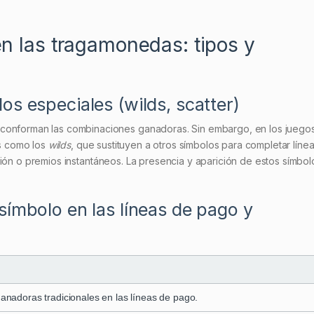
n las tragamonedas: tipos y
os especiales (wilds, scatter)
 conforman las combinaciones ganadoras. Sin embargo, en los juego
s como los
wilds
, que sustituyen a otros símbolos para completar líne
ión o premios instantáneos. La presencia y aparición de estos símbol
símbolo en las líneas de pago y
anadoras tradicionales en las líneas de pago.