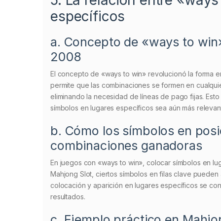
5. La relación entre «ways
específicos
a. Concepto de «ways to win
2008
El concepto de «ways to win» revolucionó la forma 
permite que las combinaciones se formen en cualquie
eliminando la necesidad de líneas de pago fijas. Esto
símbolos en lugares específicos sea aún más relevan
b. Cómo los símbolos en posi
combinaciones ganadoras
En juegos con «ways to win», colocar símbolos en lu
Mahjong Slot, ciertos símbolos en filas clave pueden 
colocación y aparición en lugares específicos se con
resultados.
c. Ejemplo práctico en Mahjon