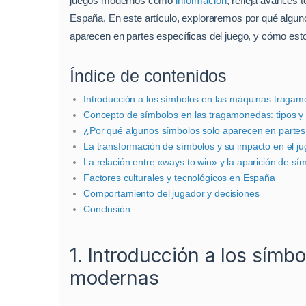
juegos modernos como
información
, refleja avances 
España. En este artículo, exploraremos por qué algu
aparecen en partes específicas del juego, y cómo esto i
Índice de contenidos
Introducción a los símbolos en las máquinas trag
Concepto de símbolos en las tragamonedas: tipos y
¿Por qué algunos símbolos solo aparecen en partes 
La transformación de símbolos y su impacto en el j
La relación entre «ways to win» y la aparición de sí
Factores culturales y tecnológicos en España
Comportamiento del jugador y decisiones
Conclusión
1. Introducción a los sím
modernas