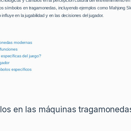
tecnológicos y cambios en la percepción cultural del entretenimiento en
nos símbolos en tragamonedas, incluyendo ejemplos como Mahjong Slo
nfluye en la jugabilidad y en las decisiones del jugador.
amonedas modernas
 funciones
específicas del juego?
ugador
mbolos específicos
bolos en las máquinas tragamoneda