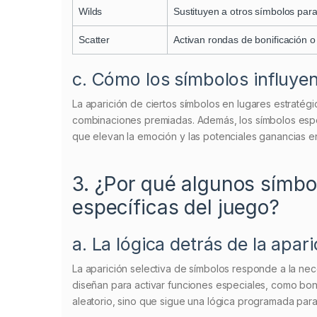
Wilds
Sustituyen a otros símbolos par
Scatter
Activan rondas de bonificación o
c. Cómo los símbolos influyen
La aparición de ciertos símbolos en lugares estratég
combinaciones premiadas. Además, los símbolos espec
que elevan la emoción y las potenciales ganancias 
3. ¿Por qué algunos símbo
específicas del juego?
a. La lógica detrás de la apar
La aparición selectiva de símbolos responde a la ne
diseñan para activar funciones especiales, como boni
aleatorio, sino que sigue una lógica programada para