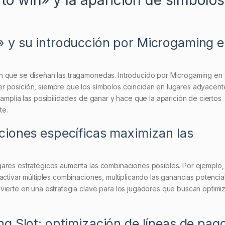
 to win» y la aparición de símbolos
» y su introducción por Microgaming 
en que se diseñan las tragamonedas. Introducido por Microgaming en
r posición, siempre que los símbolos coincidan en lugares adyacent
 amplía las posibilidades de ganar y hace que la aparición de ciertos
te.
ciones específicas maximizan las
gares estratégicos aumenta las combinaciones posibles. Por ejemplo,
activar múltiples combinaciones, multiplicando las ganancias potencia
vierte en una estrategia clave para los jugadores que buscan optimiz
g Slot: optimización de líneas de pag