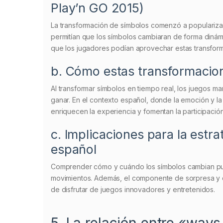
Play’n GO 2015)
La transformación de símbolos comenzó a populariza
permitían que los símbolos cambiaran de forma dinámi
que los jugadores podían aprovechar estas transform
b. Cómo estas transformacio
Al transformar símbolos en tiempo real, los juegos m
ganar. En el contexto español, donde la emoción y la 
enriquecen la experiencia y fomentan la participación
c. Implicaciones para la estra
español
Comprender cómo y cuándo los símbolos cambian puede
movimientos. Además, el componente de sorpresa y d
de disfrutar de juegos innovadores y entretenidos.