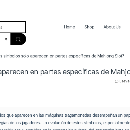
Home
Shop
About Us
s símbolos solo aparecen en partes específicas de Mahjong Slot?
 aparecen en partes específicas de Mahj
Leave
mbolos que aparecen en las máquinas tragamonedas desempeñan un pap
tegias de los jugadores. La evolución de estos símbolos, especialment