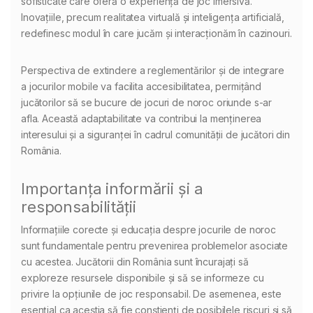
sofisticate care oferă o experiență de joc imersivă.
Inovațiile, precum realitatea virtuală și inteligența artificială,
redefinesc modul în care jucăm și interacționăm în cazinouri.
Perspectiva de extindere a reglementărilor și de integrare
a jocurilor mobile va facilita accesibilitatea, permițând
jucătorilor să se bucure de jocuri de noroc oriunde s-ar
afla. Această adaptabilitate va contribui la menținerea
interesului și a siguranței în cadrul comunității de jucători din
România.
Importanța informării și a
responsabilității
Informațiile corecte și educația despre jocurile de noroc
sunt fundamentale pentru prevenirea problemelor asociate
cu acestea. Jucătorii din România sunt încurajați să
exploreze resursele disponibile și să se informeze cu
privire la opțiunile de joc responsabil. De asemenea, este
esențial ca aceștia să fie conștienți de posibilele riscuri și să