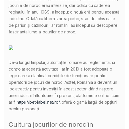
jocurile de noroc erau interzise, dar odată cu căderea
regimului, în anul 1989, a început o nouă eră pentru această
industrie. Odată cu liberalizarea pieței, s-au deschis case
de pariuri și cazinouri, iar românii au început să descopere
fascinanta lume a jocurilor de noroc.
De-a lungul timpului, autoritățile române au reglementat și
controlat această activitate, iar în 2010 a fost adoptată o
lege care a clarificat condițiile de funcționare pentru
operatorii de jocuri de noroc. Astfel, România a devenit un
loc atractiv pentru investiții în acest sector, dând naștere
unei industrii înfloritoare. În prezent, platformele online, cum
ar fi
https://bet-label.net/ro/
, oferă o gamă largă de opțiuni
pentru pasionați.
Cultura jocurilor de noroc în