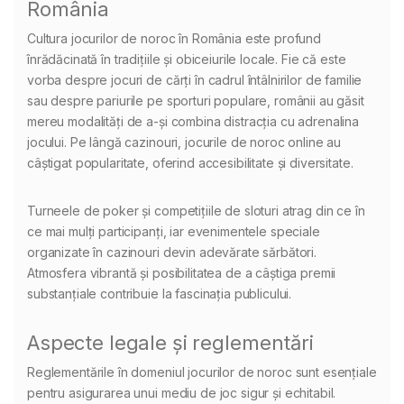
România
Cultura jocurilor de noroc în România este profund
înrădăcinată în tradițiile și obiceiurile locale. Fie că este
vorba despre jocuri de cărți în cadrul întâlnirilor de familie
sau despre pariurile pe sporturi populare, românii au găsit
mereu modalități de a-și combina distracția cu adrenalina
jocului. Pe lângă cazinouri, jocurile de noroc online au
câștigat popularitate, oferind accesibilitate și diversitate.
Turneele de poker și competițiile de sloturi atrag din ce în
ce mai mulți participanți, iar evenimentele speciale
organizate în cazinouri devin adevărate sărbători.
Atmosfera vibrantă și posibilitatea de a câștiga premii
substanțiale contribuie la fascinația publicului.
Aspecte legale și reglementări
Reglementările în domeniul jocurilor de noroc sunt esențiale
pentru asigurarea unui mediu de joc sigur și echitabil.