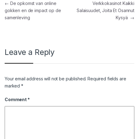
Post navigation
←
De opkomst van online
Verkkokasinot Kaikki
gokken en de impact op de
Salaisuudet, Joita Et Osannut
samenleving
Kysyä
→
Leave a Reply
Your email address will not be published.
Required fields are
marked
*
Comment
*