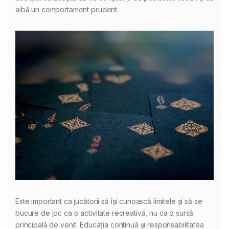
aibă un comportament prudent.
Este important ca jucătorii să își cunoască limitele și să se
bucure de joc ca o activitate recreativă, nu ca o sursă
principală de venit. Educația continuă și responsabilitatea