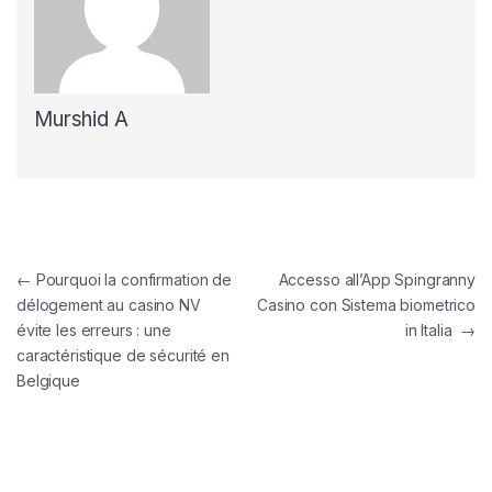
Murshid A
Post navigation
←
Pourquoi la confirmation de
Accesso all’App Spingranny
délogement au casino NV
Casino con Sistema biometrico
évite les erreurs : une
in Italia
→
caractéristique de sécurité en
Belgique