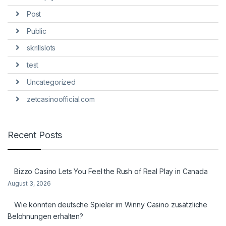
Post
Public
skrillslots
test
Uncategorized
zetcasinoofficial.com
Recent Posts
Bizzo Casino Lets You Feel the Rush of Real Play in Canada
August 3, 2026
Wie könnten deutsche Spieler im Winny Casino zusätzliche
Belohnungen erhalten?