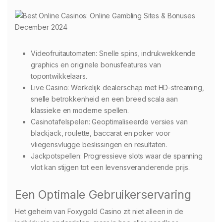
Videofruitautomaten: Snelle spins, indrukwekkende
graphics en originele bonusfeatures van
topontwikkelaars.
Live Casino: Werkelijk dealerschap met HD-streaming,
snelle betrokkenheid en een breed scala aan
klassieke en moderne spellen.
Casinotafelspelen: Geoptimaliseerde versies van
blackjack, roulette, baccarat en poker voor
vliegensvlugge beslissingen en resultaten.
Jackpotspellen: Progressieve slots waar de spanning
vlot kan stijgen tot een levensveranderende prijs.
Een Optimale Gebruikerservaring
Het geheim van Foxygold Casino zit niet alleen in de