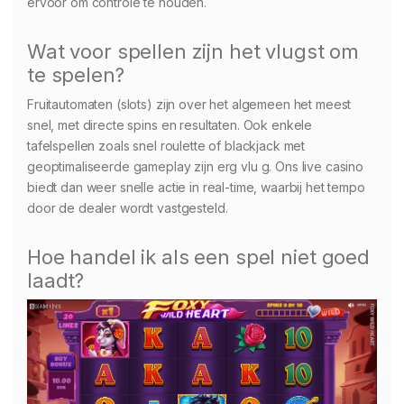
ervoor om controle te houden.
Wat voor spellen zijn het vlugst om
te spelen?
Fruitautomaten (slots) zijn over het algemeen het meest
snel, met directe spins en resultaten. Ook enkele
tafelspellen zoals snel roulette of blackjack met
geoptimaliseerde gameplay zijn erg vlu g. Ons live casino
biedt dan weer snelle actie in real-time, waarbij het tempo
door de dealer wordt vastgesteld.
Hoe handel ik als een spel niet goed
laadt?