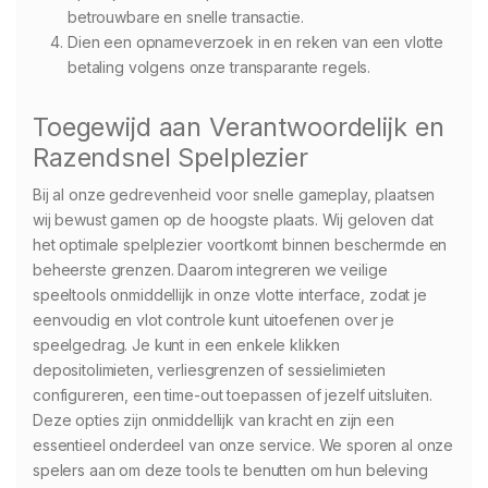
betrouwbare en snelle transactie.
Dien een opnameverzoek in en reken van een vlotte
betaling volgens onze transparante regels.
Toegewijd aan Verantwoordelijk en
Razendsnel Spelplezier
Bij al onze gedrevenheid voor snelle gameplay, plaatsen
wij bewust gamen op de hoogste plaats. Wij geloven dat
het optimale spelplezier voortkomt binnen beschermde en
beheerste grenzen. Daarom integreren we veilige
speeltools onmiddellijk in onze vlotte interface, zodat je
eenvoudig en vlot controle kunt uitoefenen over je
speelgedrag. Je kunt in een enkele klikken
depositolimieten, verliesgrenzen of sessielimieten
configureren, een time-out toepassen of jezelf uitsluiten.
Deze opties zijn onmiddellijk van kracht en zijn een
essentieel onderdeel van onze service. We sporen al onze
spelers aan om deze tools te benutten om hun beleving