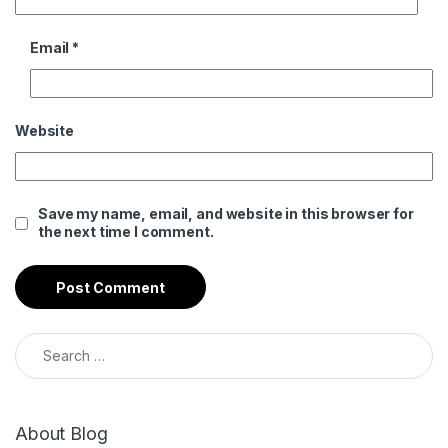
Email
*
Website
Save my name, email, and website in this browser for
the next time I comment.
Search for:
About Blog