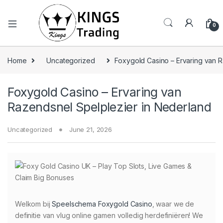
0
Home
Uncategorized
Foxygold Casino – Ervaring van 
Foxygold Casino – Ervaring van
Razendsnel Spelplezier in Nederland
Uncategorized
June 21, 2026
Welkom bij
Speelschema Foxygold Casino
, waar we de
definitie van vlug online gamen volledig herdefiniëren! We