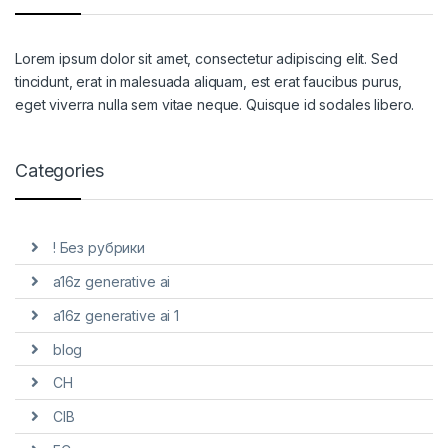
Lorem ipsum dolor sit amet, consectetur adipiscing elit. Sed
tincidunt, erat in malesuada aliquam, est erat faucibus purus,
eget viverra nulla sem vitae neque. Quisque id sodales libero.
Categories
! Без рубрики
a16z generative ai
a16z generative ai 1
blog
CH
CIB