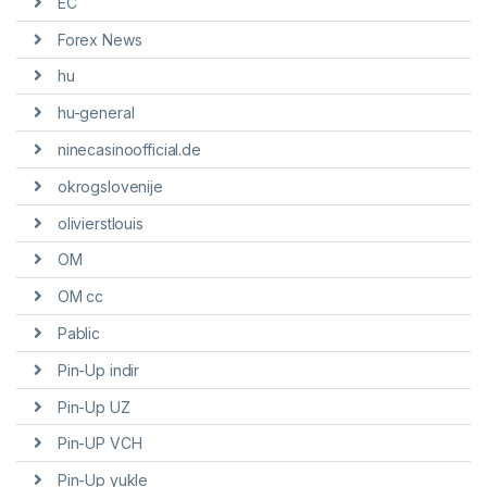
EC
Forex News
hu
hu-general
ninecasinoofficial.de
okrogslovenije
olivierstlouis
OM
OM cc
Pablic
Pin-Up indir
Pin-Up UZ
Pin-UP VCH
Pin-Up yukle