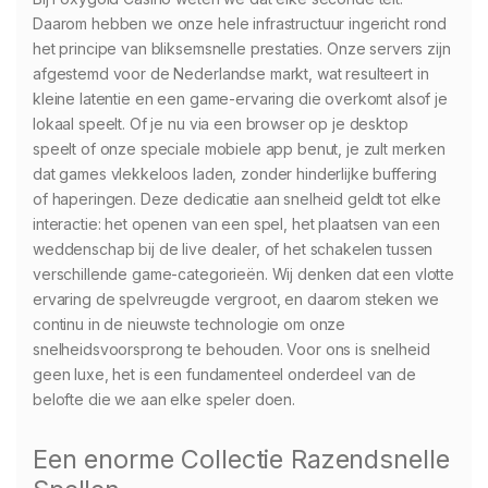
Daarom hebben we onze hele infrastructuur ingericht rond
het principe van bliksemsnelle prestaties. Onze servers zijn
afgestemd voor de Nederlandse markt, wat resulteert in
kleine latentie en een game-ervaring die overkomt alsof je
lokaal speelt. Of je nu via een browser op je desktop
speelt of onze speciale mobiele app benut, je zult merken
dat games vlekkeloos laden, zonder hinderlijke buffering
of haperingen. Deze dedicatie aan snelheid geldt tot elke
interactie: het openen van een spel, het plaatsen van een
weddenschap bij de live dealer, of het schakelen tussen
verschillende game-categorieën. Wij denken dat een vlotte
ervaring de spelvreugde vergroot, en daarom steken we
continu in de nieuwste technologie om onze
snelheidsvoorsprong te behouden. Voor ons is snelheid
geen luxe, het is een fundamenteel onderdeel van de
belofte die we aan elke speler doen.
Een enorme Collectie Razendsnelle