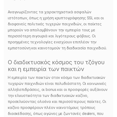
Αναγνωρίζοντας τα χαρακτηριστικά ασφαλών
ιστότοπων, όπως η χρήση κρυπτογράφησης SSL και οι
διαφανείς πολιτικές τυχερών παιχνιδιών, οι παίκτες
μπορούν να απολαμβάνουν την εμπειρία τους με
περισσότερη σιγουριά και λιγότερους φόβους. Οι
προηγμένες τεχνολογίες ενισχύουν επιπλέον την
εμπιστοσύνη και καινοτομούν τη διαδικασία παιχνιδιού.
Ο διαδικτυακός κόσμος του τζόγου
και η εμπειρία των παικτών
Η εμπειρία των παικτών στον κόσμο των διαδικτυακών
τυχερών παιχνιδιών είναι πολυδιάστατη. Οι κοινωνικές
αλληλεπιδράσεις, οι bonus και οι προσφορές αυξάνουν
την ελκυστικότητα των διαδικτυακών καζίνο,
προσελκύοντας ολοένα και περισσότερους παίκτες. Οι
καζίνο προσφέρουν πλέον καινοτόμους τρόπους
διασκέδασης, όπως αγώνες με ζωντανές dealers, που