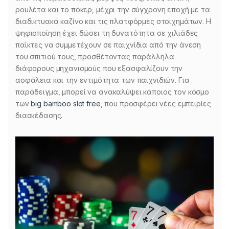
ρουλέτα και το πόκερ, μέχρι την σύγχρονη εποχή με τα
διαδικτυακά καζίνο και τις πλατφόρμες στοιχημάτων. Η
ψηφιοποίηση έχει δώσει τη δυνατότητα σε χιλιάδες
παίκτες να συμμετέχουν σε παιχνίδια από την άνεση
του σπιτιού τους, προσθέτοντας παράλληλα
διάφορους μηχανισμούς που εξασφαλίζουν την
ασφάλεια και την εντιμότητα των παιχνιδιών. Για
παράδειγμα, μπορεί να ανακαλύψει κάποιος τον κόσμο
των
big bamboo slot free
, που προσφέρει νέες εμπειρίες
διασκέδασης.