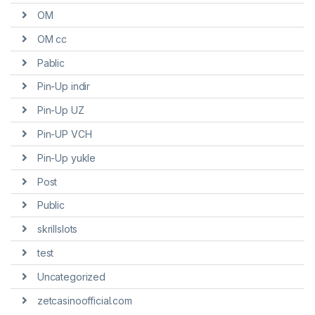
OM
OM cc
Pablic
Pin-Up indir
Pin-Up UZ
Pin-UP VCH
Pin-Up yukle
Post
Public
skrillslots
test
Uncategorized
zetcasinoofficial.com