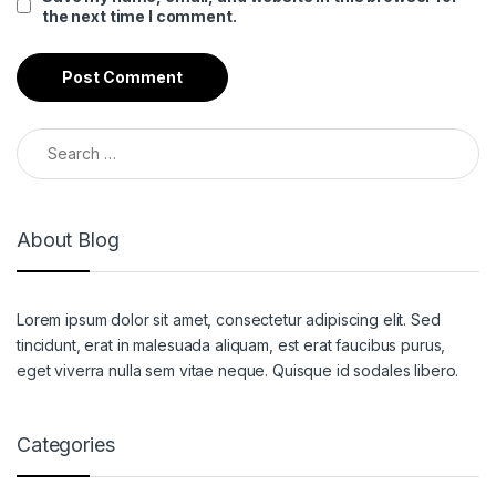
the next time I comment.
Search for:
About Blog
Lorem ipsum dolor sit amet, consectetur adipiscing elit. Sed
tincidunt, erat in malesuada aliquam, est erat faucibus purus,
eget viverra nulla sem vitae neque. Quisque id sodales libero.
Categories