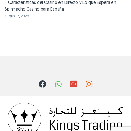
Características del Casino en Directo y Lo que Espera en
Spinmacho Casino para España
August 2, 2026