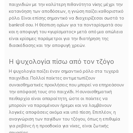
παιχνιδιών με την καλύτερη πιθανότητα νίκης μέχρι την
κατανόηση των αποδόσεων, η γνώση παίζει καθοριστικό
ρόλο. Είναι επίσης σημαντικό να διαχειρίζεσαι σωστά το
bankroll σου. Η θέσπιση ορίων για τα πονταρίσματά σου
και η αποφυγή του «γυρίσματος» μετά από μια απώλεια
είναι κρίσιμες παράμετροι για την διατήρηση της
διασκέδασης και την αποφυγή χρεών.
Η ψυχολογία πίσω από τον τζόγο
Η ψυχολογία παίζει έναν σημαντικό ρόλο στα τυχερά
παιχνίδια. Πολλοί παίκτες αντιμετωπίζουν
συναισθηματικές προκλήσεις που μπορεί να επηρεάσουν
την απόφασή τους στο παιχνίδι. Η συναισθηματική
πειθαρχία είναι απαραίτητη, ώστε οι παίκτες να
μπορούν να παραμένουν ήρεμοι και να λαμβάνουν
λογικές αποφάσεις ακόμα και υπό πίεση. Επιπλέον, η
αναγνώριση των παγίδων του τζόγου, όπως η επιθυμία
για ρεβάνς ή η προσδοκία για νίκες, είναι ζωτικής
σημασίας.