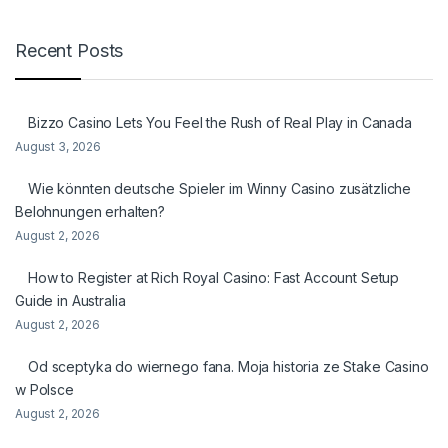
Recent Posts
Bizzo Casino Lets You Feel the Rush of Real Play in Canada
August 3, 2026
Wie könnten deutsche Spieler im Winny Casino zusätzliche
Belohnungen erhalten?
August 2, 2026
How to Register at Rich Royal Casino: Fast Account Setup
Guide in Australia
August 2, 2026
Od sceptyka do wiernego fana. Moja historia ze Stake Casino
w Polsce
August 2, 2026