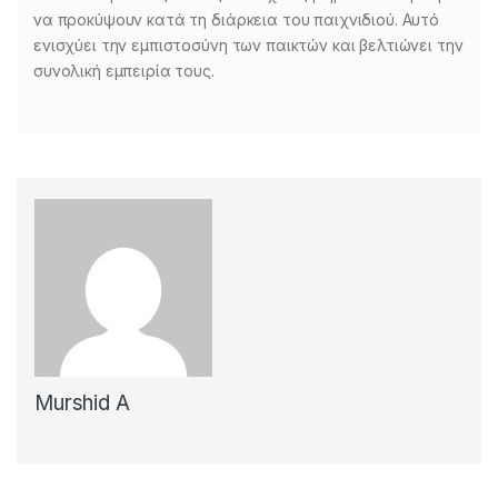
να προκύψουν κατά τη διάρκεια του παιχνιδιού. Αυτό
ενισχύει την εμπιστοσύνη των παικτών και βελτιώνει την
συνολική εμπειρία τους.
Murshid A