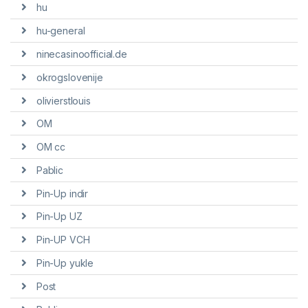
hu
hu-general
ninecasinoofficial.de
okrogslovenije
olivierstlouis
OM
OM cc
Pablic
Pin-Up indir
Pin-Up UZ
Pin-UP VCH
Pin-Up yukle
Post