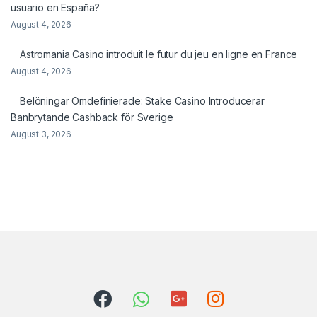
usuario en España?
August 4, 2026
Astromania Casino introduit le futur du jeu en ligne en France
August 4, 2026
Belöningar Omdefinierade: Stake Casino Introducerar
Banbrytande Cashback för Sverige
August 3, 2026