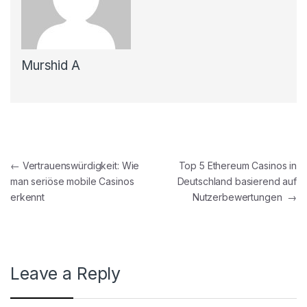
Murshid A
Post navigation
←
Vertrauenswürdigkeit: Wie
Top 5 Ethereum Casinos in
man seriöse mobile Casinos
Deutschland basierend auf
erkennt
Nutzerbewertungen
→
Leave a Reply