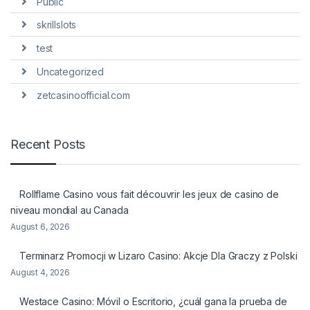
Public
skrillslots
test
Uncategorized
zetcasinoofficial.com
Recent Posts
Rollflame Casino vous fait découvrir les jeux de casino de
niveau mondial au Canada
August 6, 2026
Terminarz Promocji w Lizaro Casino: Akcje Dla Graczy z Polski
August 4, 2026
Westace Casino: Móvil o Escritorio, ¿cuál gana la prueba de