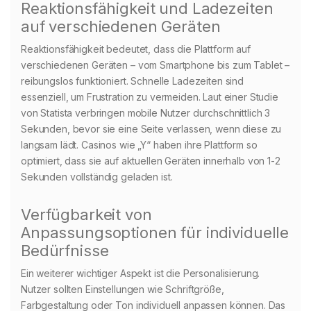
Reaktionsfähigkeit und Ladezeiten
auf verschiedenen Geräten
Reaktionsfähigkeit bedeutet, dass die Plattform auf
verschiedenen Geräten – vom Smartphone bis zum Tablet –
reibungslos funktioniert. Schnelle Ladezeiten sind
essenziell, um Frustration zu vermeiden. Laut einer Studie
von Statista verbringen mobile Nutzer durchschnittlich 3
Sekunden, bevor sie eine Seite verlassen, wenn diese zu
langsam lädt. Casinos wie „Y“ haben ihre Plattform so
optimiert, dass sie auf aktuellen Geräten innerhalb von 1-2
Sekunden vollständig geladen ist.
Verfügbarkeit von
Anpassungsoptionen für individuelle
Bedürfnisse
Ein weiterer wichtiger Aspekt ist die Personalisierung.
Nutzer sollten Einstellungen wie Schriftgröße,
Farbgestaltung oder Ton individuell anpassen können. Das