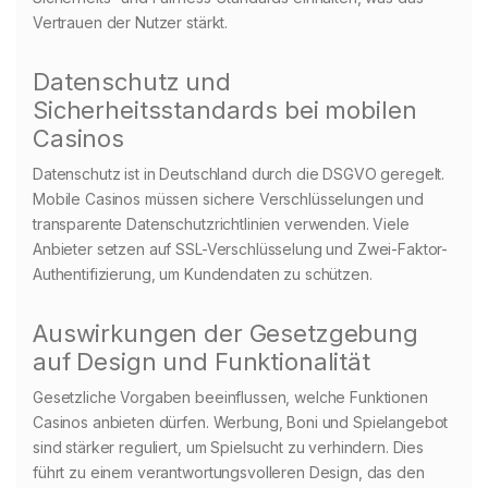
Vertrauen der Nutzer stärkt.
Datenschutz und
Sicherheitsstandards bei mobilen
Casinos
Datenschutz ist in Deutschland durch die DSGVO geregelt.
Mobile Casinos müssen sichere Verschlüsselungen und
transparente Datenschutzrichtlinien verwenden. Viele
Anbieter setzen auf SSL-Verschlüsselung und Zwei-Faktor-
Authentifizierung, um Kundendaten zu schützen.
Auswirkungen der Gesetzgebung
auf Design und Funktionalität
Gesetzliche Vorgaben beeinflussen, welche Funktionen
Casinos anbieten dürfen. Werbung, Boni und Spielangebot
sind stärker reguliert, um Spielsucht zu verhindern. Dies
führt zu einem verantwortungsvolleren Design, das den