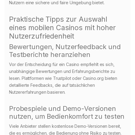
Nutzern eine sichere und faire Umgebung bietet.
Praktische Tipps zur Auswahl
eines mobilen Casinos mit hoher
Nutzerzufriedenheit
Bewertungen, Nutzerfeedback und
Testberichte heranziehen
Vor der Entscheidung für ein Casino empfiehlt es sich,
unabhängige Bewertungen und Erfahrungsberichte zu
lesen. Plattformen wie Trustpilot oder Casino.org bieten
detaillierte Feedbacks, die auf tatsächlichen
Nutzererfahrungen basieren.
Probespiele und Demo-Versionen
nutzen, um Bedienkomfort zu testen
Viele Anbieter stellen kostenlose Demo-Versionen bereit,
die es ermöglichen, die Bedienung ohne Risiko zu testen.