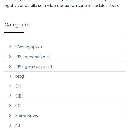
eget viverra nulla sem vitae neque. Quisque id sodales libero.
Categories
! Без рубрики
a16z generative ai
a16z generative ai 1
blog
CH
CIB
EC
Forex News
hu