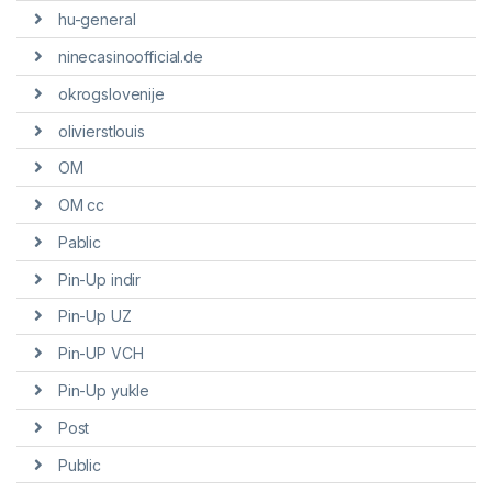
hu-general
ninecasinoofficial.de
okrogslovenije
olivierstlouis
OM
OM cc
Pablic
Pin-Up indir
Pin-Up UZ
Pin-UP VCH
Pin-Up yukle
Post
Public