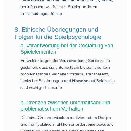
Ladebildschirme oder die Platzierung der Symbole,
beeinflussen, wie frei sich Spieler bei ihren
Entscheidungen fühlen.
8. Ethische Überlegungen und
Folgen für die Spielpsychologie
a. Verantwortung bei der Gestaltung von
Spielelementen
Entwickler tragen die Verantwortung, Spiele so zu
gestalten, dass sie unterhaltsam bleiben und kein
problematisches Verhalten fördern. Transparenz,
Limits bei Belohnungen und Hinweise auf Spielsucht
sind wichtige Elemente.
b. Grenzen zwischen unterhaltsam und
problematischem Verhalten
Die feine Grenze zwischen motivierendem Design
und manipulativen Taktiken erfordert eine bewusste