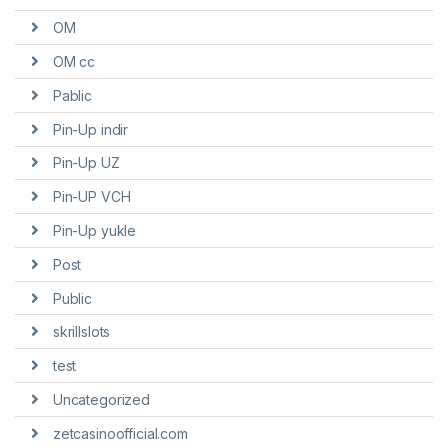
OM
OM cc
Pablic
Pin-Up indir
Pin-Up UZ
Pin-UP VCH
Pin-Up yukle
Post
Public
skrillslots
test
Uncategorized
zetcasinoofficial.com