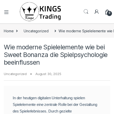
0
Home
Uncategorized
Wie moderne Spielelemente wie 
Wie moderne Spielelemente wie bei
Sweet Bonanza die Spielpsychologie
beeinflussen
Uncategorized
August 30, 2025
In der heutigen digitalen Unterhaltung spielen
Spielelemente eine zentrale Rolle bei der Gestaltung
des Spielerlebnisses. Durch gezielte