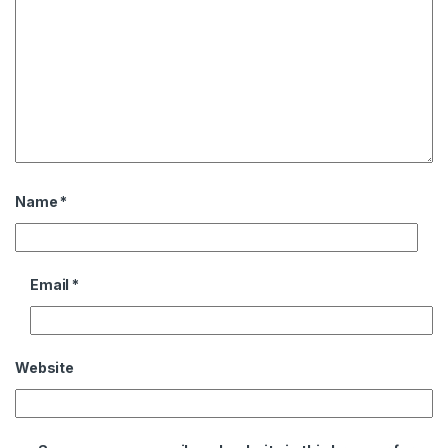
Name
*
Email
*
Website