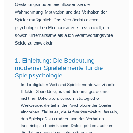
Gestaltungsmuster beeinflussen sie die
Wahrnehmung, Motivation und das Verhalten der
Spieler maßgeblich. Das Verständnis dieser
psychologischen Mechanismen ist essenziell, um
sowohl unterhaltsame als auch verantwortungsvolle
Spiele zu entwickeln.
1. Einleitung: Die Bedeutung
moderner Spielelemente für die
Spielpsychologie
In der digitalen Welt sind Spielelemente wie visuelle
Effekte, Sounddesigns und Belohnungssysteme
nicht nur Dekoration, sondern strategische
Werkzeuge, die tief in die Psychologie der Spieler
eingreifen. Ziel ist es, die Aufmerksamkeit zu fesseln,
den Spielspaß zu erhöhen und das Verhalten
langfristig zu beeinflussen. Dabei geht es auch um
die Balance zwischen Unterhaltung und