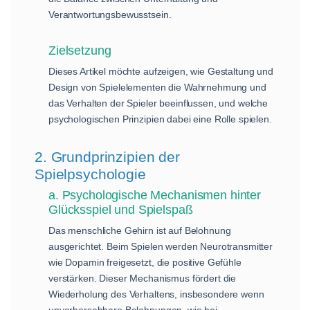
Verantwortungsbewusstsein.
Zielsetzung
Dieses Artikel möchte aufzeigen, wie Gestaltung und
Design von Spielelementen die Wahrnehmung und
das Verhalten der Spieler beeinflussen, und welche
psychologischen Prinzipien dabei eine Rolle spielen.
2. Grundprinzipien der
Spielpsychologie
a. Psychologische Mechanismen hinter
Glücksspiel und Spielspaß
Das menschliche Gehirn ist auf Belohnung
ausgerichtet. Beim Spielen werden Neurotransmitter
wie Dopamin freigesetzt, die positive Gefühle
verstärken. Dieser Mechanismus fördert die
Wiederholung des Verhaltens, insbesondere wenn