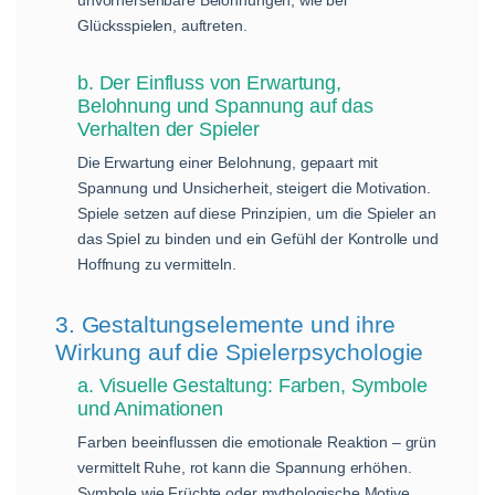
unvorhersehbare Belohnungen, wie bei
Glücksspielen, auftreten.
b. Der Einfluss von Erwartung,
Belohnung und Spannung auf das
Verhalten der Spieler
Die Erwartung einer Belohnung, gepaart mit
Spannung und Unsicherheit, steigert die Motivation.
Spiele setzen auf diese Prinzipien, um die Spieler an
das Spiel zu binden und ein Gefühl der Kontrolle und
Hoffnung zu vermitteln.
3. Gestaltungselemente und ihre
Wirkung auf die Spielerpsychologie
a. Visuelle Gestaltung: Farben, Symbole
und Animationen
Farben beeinflussen die emotionale Reaktion – grün
vermittelt Ruhe, rot kann die Spannung erhöhen.
Symbole wie Früchte oder mythologische Motive