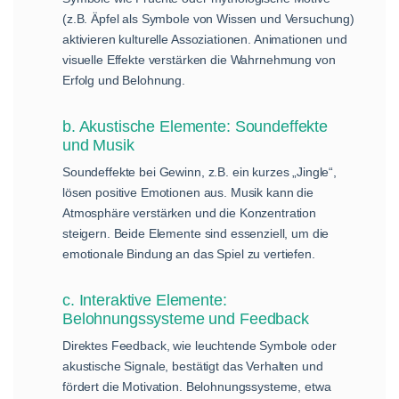
(z.B. Äpfel als Symbole von Wissen und Versuchung)
aktivieren kulturelle Assoziationen. Animationen und
visuelle Effekte verstärken die Wahrnehmung von
Erfolg und Belohnung.
b. Akustische Elemente: Soundeffekte
und Musik
Soundeffekte bei Gewinn, z.B. ein kurzes „Jingle“,
lösen positive Emotionen aus. Musik kann die
Atmosphäre verstärken und die Konzentration
steigern. Beide Elemente sind essenziell, um die
emotionale Bindung an das Spiel zu vertiefen.
c. Interaktive Elemente:
Belohnungssysteme und Feedback
Direktes Feedback, wie leuchtende Symbole oder
akustische Signale, bestätigt das Verhalten und
fördert die Motivation. Belohnungssysteme, etwa