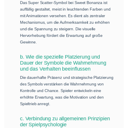
Das Super Scatter-Symbol bei Sweet Bonanza ist
auffällig gestaltet, meist in leuchtenden Farben und
mit Animationen versehen. Es dient als zentraler
Mechanismus, um die Aufmerksamkeit zu erhöhen
und die Spannung zu steigern. Die visuelle
Hervorhebung fördert die Erwartung auf große
Gewinne.
b. Wie die spezielle Platzierung und
Dauer der Symbole die Wahrnehmung
und das Verhalten beeinflussen
Die dauerhafte Präsenz und strategische Platzierung
des Symbols verstärken die Wahrnehmung von
Kontrolle und Chance. Spieler entwickeln eine
erhöhte Erwartung, was die Motivation und den
Spieltrieb anregt.
c. Verbindung zu allgemeinen Prinzipien
der Spielpsychologie