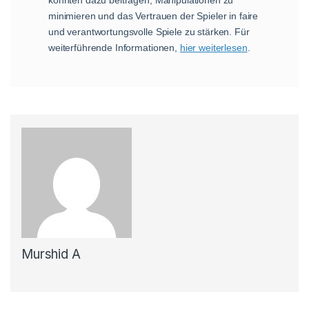
könnten dazu beitragen, Manipulationen zu
minimieren und das Vertrauen der Spieler in faire
und verantwortungsvolle Spiele zu stärken. Für
weiterführende Informationen,
hier weiterlesen
.
Murshid A