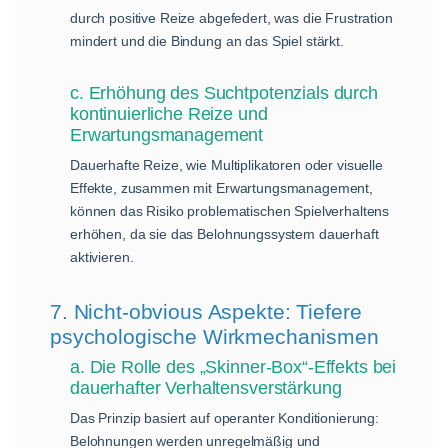
durch positive Reize abgefedert, was die Frustration
mindert und die Bindung an das Spiel stärkt.
c. Erhöhung des Suchtpotenzials durch
kontinuierliche Reize und
Erwartungsmanagement
Dauerhafte Reize, wie Multiplikatoren oder visuelle
Effekte, zusammen mit Erwartungsmanagement,
können das Risiko problematischen Spielverhaltens
erhöhen, da sie das Belohnungssystem dauerhaft
aktivieren.
7. Nicht-obvious Aspekte: Tiefere
psychologische Wirkmechanismen
a. Die Rolle des „Skinner-Box“-Effekts bei
dauerhafter Verhaltensverstärkung
Das Prinzip basiert auf operanter Konditionierung:
Belohnungen werden unregelmäßig und