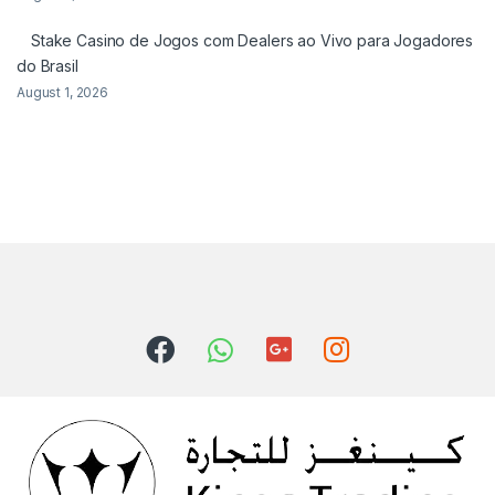
Stake Casino de Jogos com Dealers ao Vivo para Jogadores
do Brasil
August 1, 2026