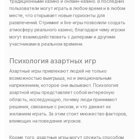
традиционными казино и онлайн-казино. В последних
пользователи могут играть в любое время и в любом
месте, что открывает новые горизонты для
развлечений. Стриминг и live-игры позволили создать
атмосферу реального казино, благодаря чему игроки
могут взаимодействовать с дилерами и другими
участниками в реальном времени.
Психология азартных игр
Азартные игры привлекают людей не только
возможностью выигрыша, но и эмоциональным
напряжением, которое они вызывают. Психология
азартной игры представляет собой интересную
область, исследующую, почему люди принимают
решения, связанные с риском, и что движет их
желанием играть. За этим стоит множество факторов,
влияющих на поведение игроков.
Кроме того, азартные игры могут служить способом