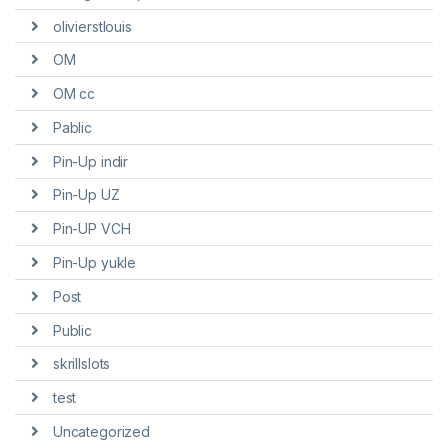
olivierstlouis
OM
OM cc
Pablic
Pin-Up indir
Pin-Up UZ
Pin-UP VCH
Pin-Up yukle
Post
Public
skrillslots
test
Uncategorized