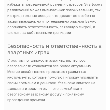
избежать повседневной рутины и стрессов. Эта форма
развлечений может вызывать как положительные, так
и отрицательные эмоции, что делает ее особенно
захватывающей, но и потенциально опасной. Важно
осознавать ответственность, связанную с игрой, и
следить за собственными границами.
Безопасность и ответственность в
азартных играх
С ростом популярности азартных игр, вопрос
безопасности становится все более актуальным.
Многие онлайн-казино предлагают различные
инструменты, которые помогают игрокам управлять
своим временем и деньгами. Установка лимитов на
депозиты и время игры — это важный шаг к
безопасному азартному досугу и приятному
проведению времени.