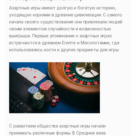
Азартные игры имеют долгую и богатую историю,
уходящую корнями в древние цивилизации. С самого
начала своего существования они привлекали людей
своим элементом случайности и возможностью
выигрыша. Первые упоминания о азартных играх
встречаются в древнем Египте и Месопотамии, где
использовались кости и другие предметы для игры.
С развитием общества азартные игры начали
принимать различные формы. В Средние века