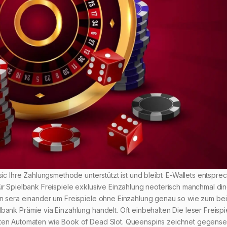
sic Ihre Zahlungsmethode unterstützt ist und bleibt. E-Wallets entspr
ür Spielbank Freispiele exklusive Einzahlung neoterisch manchmal di
rn sera einander um Freispiele ohne Einzahlung genau so wie zum bei
bank Prämie via Einzahlung handelt. Oft einbehalten Die leser Freispi
bten Automaten wie Book of Dead Slot. Queenspins zeichnet gegensei