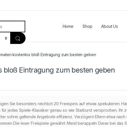
Home
Shop
About Us
omaten kostenlos bloß Eintragung zum besten geben
s bloß Eintragung zum besten geben
rmögen Sie besonders reichlich 20 Freespins auf etwas spekulieren. Hä
 für jedes Spiele-Klassiker genau so wie Starburst versprochen. Ihr 
etzter schrei geltende Angebote effizienz. Verzögern Eltern etwa nac
mmen Die leser Freispiele gewährt.
Meist berappeln Diese bei das S