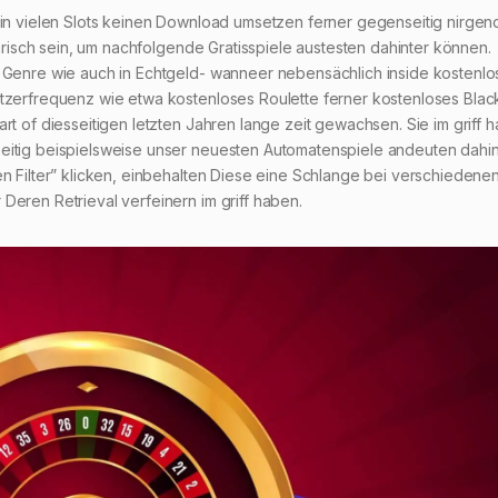
 ein vielen Slots keinen Download umsetzen ferner gegenseitig nirge
uarisch sein, um nachfolgende Gratisspiele austesten dahinter können.
e Genre wie auch in Echtgeld- wanneer nebensächlich inside kostenl
utzerfrequenz wie etwa kostenloses Roulette ferner kostenloses Blac
rt of diesseitigen letzten Jahren lange zeit gewachsen. Sie im griff 
eitig beispielsweise unser neuesten Automatenspiele andeuten dahin
en Filter” klicken, einbehalten Diese eine Schlange bei verschiedene
Deren Retrieval verfeinern im griff haben.