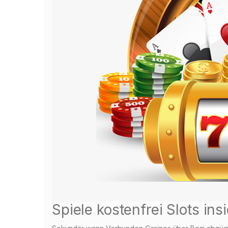
Spiele kostenfrei Slots in