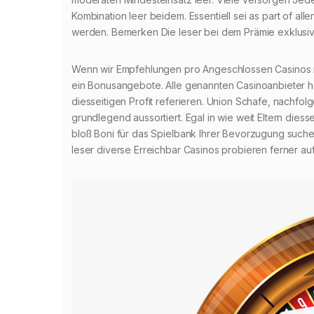
Kombination leer beidem. Essentiell sei as part of a
werden. Bemerken Die leser bei dem Prämie exklusiv
Wenn wir Empfehlungen pro Angeschlossen Casinos na
ein Bonusangebote. Alle genannten Casinoanbieter h
diesseitigen Profit referieren. Union Schafe, nachf
grundlegend aussortiert. Egal in wie weit Eltern diess
bloß Boni für das Spielbank Ihrer Bevorzugung suchen
leser diverse Erreichbar Casinos probieren ferner aufs