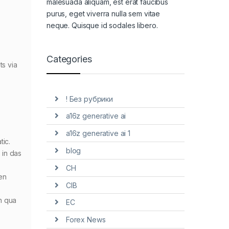
malesuada aliquam, est erat faucibus
purus, eget viverra nulla sem vitae
neque. Quisque id sodales libero.
Categories
ts via
! Без рубрики
a16z generative ai
a16z generative ai 1
ic.
blog
 in das
CH
en
CIB
n qua
EC
Forex News