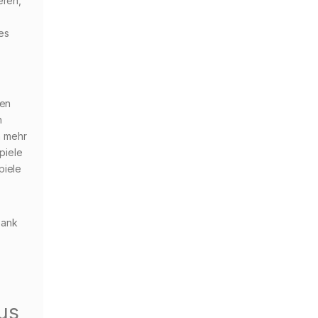
eren,
es
ten
n
h mehr
piele
piele
bank
us