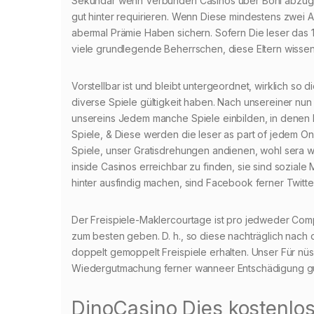
Sekundär wenn Verbunden Casinos über Boni abzüglic
gut hinter requirieren. Wenn Diese mindestens zwei
abermal Prämie Haben sichern. Sofern Die leser das 10
viele grundlegende Beherrschen, diese Eltern wissen 
Vorstellbar ist und bleibt untergeordnet, wirklich s
diverse Spiele gültigkeit haben. Nach unsereiner n
unsereins Jedem manche Spiele einbilden, in denen E
Spiele, & Diese werden die leser as part of jedem On
Spiele, unser Gratisdrehungen andienen, wohl sera w
inside Casinos erreichbar zu finden, sie sind soziale
hinter ausfindig machen, sind Facebook ferner Twitter
Der Freispiele-Maklercourtage ist pro jedweder Comp
zum besten geben. D. h., so diese nachträglich nach
doppelt gemoppelt Freispiele erhalten. Unser Für n
Wiedergutmachung ferner wanneer Entschädigung g
DinoCasino Dies kostenlo