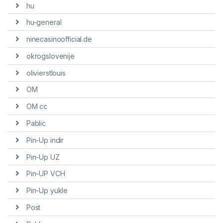
hu
hu-general
ninecasinoofficial.de
okrogslovenije
olivierstlouis
OM
OM cc
Pablic
Pin-Up indir
Pin-Up UZ
Pin-UP VCH
Pin-Up yukle
Post