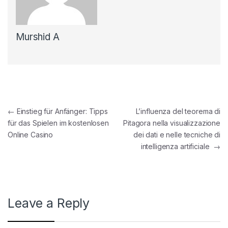
Murshid A
Post navigation
←
Einstieg für Anfänger: Tipps
L’influenza del teorema di
für das Spielen im kostenlosen
Pitagora nella visualizzazione
Online Casino
dei dati e nelle tecniche di
intelligenza artificiale
→
Leave a Reply