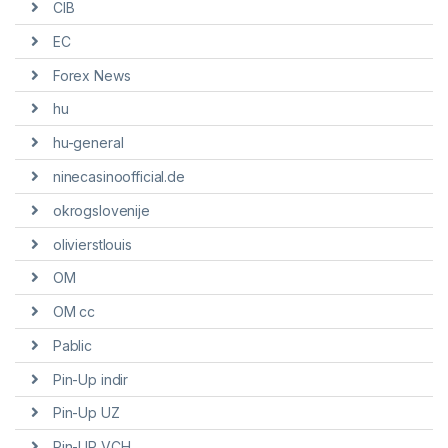
CIB
EC
Forex News
hu
hu-general
ninecasinoofficial.de
okrogslovenije
olivierstlouis
OM
OM cc
Pablic
Pin-Up indir
Pin-Up UZ
Pin-UP VCH