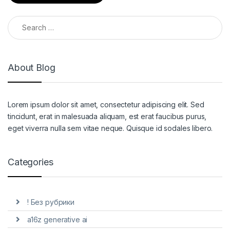
Search for:
About Blog
Lorem ipsum dolor sit amet, consectetur adipiscing elit. Sed
tincidunt, erat in malesuada aliquam, est erat faucibus purus,
eget viverra nulla sem vitae neque. Quisque id sodales libero.
Categories
! Без рубрики
a16z generative ai