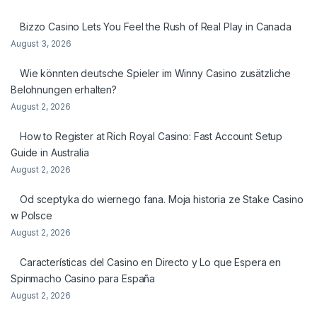
Bizzo Casino Lets You Feel the Rush of Real Play in Canada
August 3, 2026
Wie könnten deutsche Spieler im Winny Casino zusätzliche
Belohnungen erhalten?
August 2, 2026
How to Register at Rich Royal Casino: Fast Account Setup
Guide in Australia
August 2, 2026
Od sceptyka do wiernego fana. Moja historia ze Stake Casino
w Polsce
August 2, 2026
Características del Casino en Directo y Lo que Espera en
Spinmacho Casino para España
August 2, 2026