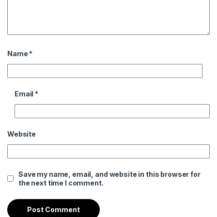
Name
*
Email
*
Website
Save my name, email, and website in this browser for
the next time I comment.