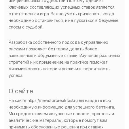
или финансовых трудностей. Поэтому одной из
ключевых составляющих успешных ставок является
ответственная игра. Важно уметь признавать, когда
необходимо остановиться, и не пускаться в безумные
споры с судьбой.
Разработка собственного подхода к управлению
рисками позволяет беттерам делать более
взвешенные и обдуманные ставки. Изучение различных
стратегий и их применение на практике поможет
минимизировать потери и увеличить вероятность
успеха.
О сайте
На сайте https://newsforbreakfast.ru вы найдете всю
необходимую информацию для успешного беттинга.
Мы предоставляем актуальные новости, прогнозы и
аналитические материалы, которые помогут вам
принимать обоснованные решения при ставках.