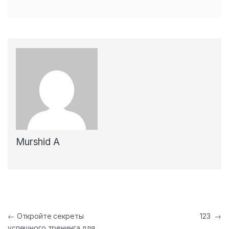
Murshid A
Post navigation
←
Откройте секреты
123
→
успешного тренинга для