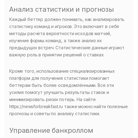
Анализ статистики и прогнозы
Каждый беттер должен понимать, как анализировать
статистику команд и игроков. Это включает в себя
методы расчёта вероятности исходов матчей,
изучение формы команд, а также анализ их
предыдущих встреч. Статистические данные играют
важную роль в принятии решений о ставках.
Кроме того, использование специализированных
платформ для получения статистики помогает
беттерам быть более осведомлёнными. Все эти
усилия помогут улучшить результаты ставок и
минимизировать риски потерь. На сайте
https://newsforbreakfast.ru также можно найти полезные
прогнозы и советы по анализу статистики.
Управление банкроллом