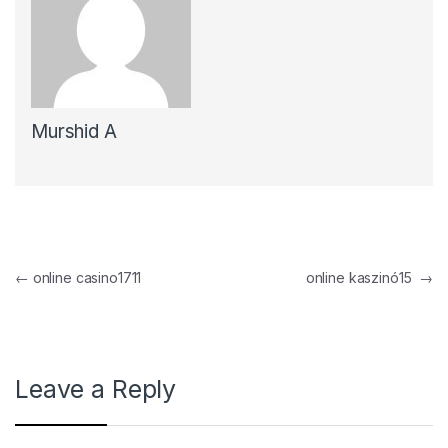
Murshid A
Post navigation
←
online casino1711
online kaszinó15
→
Leave a Reply