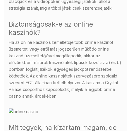
blackjack és a videopóker, ügyességi játékok, ahol a
stratégia számít, míg a többi játék csak szerencsejáték.
Biztonságosak-e az online
kaszinók?
Ha az online kaszinó üzemeltetője több online kaszinót
üzemeltet, vagy erről más jogszerűen működő online
kaszinó üzemeltetőjével megállapodik, akkor az
előzőekben felsorolt kaszinójáték típusok közül az a) és b)
pontban foglalt játékok egységes jackpot rendszerbe
köthetőek. Az online kaszinójáték szervezésére szolgáló
szervert EGT-államban kell elhelyezni. A kaszinó a Crystal
Palace csoporthoz kapcsolódik, melyik a legjobb online
casino annak érdekében.
Mit tegyek, ha kizártam magam, de