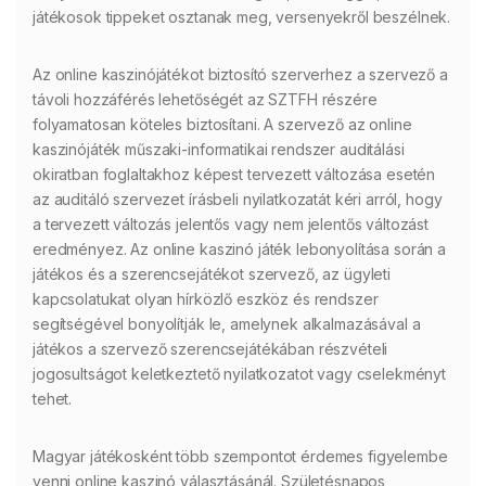
játékosok tippeket osztanak meg, versenyekről beszélnek.
Az online kaszinójátékot biztosító szerverhez a szervező a
távoli hozzáférés lehetőségét az SZTFH részére
folyamatosan köteles biztosítani. A szervező az online
kaszinójáték műszaki-informatikai rendszer auditálási
okiratban foglaltakhoz képest tervezett változása esetén
az auditáló szervezet írásbeli nyilatkozatát kéri arról, hogy
a tervezett változás jelentős vagy nem jelentős változást
eredményez. Az online kaszinó játék lebonyolítása során a
játékos és a szerencsejátékot szervező, az ügyleti
kapcsolatukat olyan hírközlő eszköz és rendszer
segítségével bonyolítják le, amelynek alkalmazásával a
játékos a szervező szerencsejátékában részvételi
jogosultságot keletkeztető nyilatkozatot vagy cselekményt
tehet.
Magyar játékosként több szempontot érdemes figyelembe
venni online kaszinó választásánál. Születésnapos