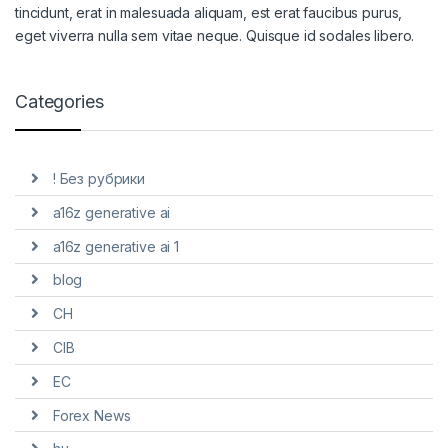
tincidunt, erat in malesuada aliquam, est erat faucibus purus,
eget viverra nulla sem vitae neque. Quisque id sodales libero.
Categories
! Без рубрики
a16z generative ai
a16z generative ai 1
blog
CH
CIB
EC
Forex News