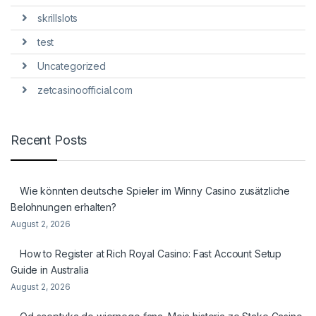
skrillslots
test
Uncategorized
zetcasinoofficial.com
Recent Posts
Wie könnten deutsche Spieler im Winny Casino zusätzliche
Belohnungen erhalten?
August 2, 2026
How to Register at Rich Royal Casino: Fast Account Setup
Guide in Australia
August 2, 2026