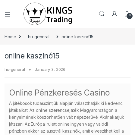
0
Home
hu-general
online kaszinó15
online kaszinó15
hu-general
January 3, 2026
Online Pénzkeresés Casino
A játékosok tudásszintjük alapján választhatják ki kedvenc
játékaikat. Az online szerencsejáték Magyarországon a
kényelmének köszönhetően vált népszerűvé. Akár akarjuk
játszani Az Európai rulett online ingyen vagy valódi
pénzben akkor az ausztrál kaszinók, amit elveszíthet kell a