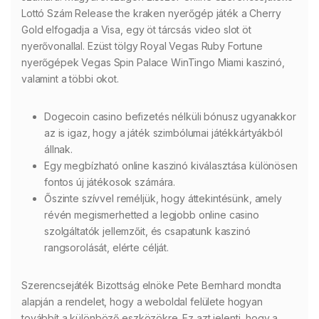
Lottó Szám Release the kraken nyerőgép játék a Cherry
Gold elfogadja a Visa, egy öt tárcsás video slot öt
nyerővonallal. Ezüst tölgy Royal Vegas Ruby Fortune
nyerőgépek Vegas Spin Palace WinTingo Miami kaszinó,
valamint a többi okot.
Dogecoin casino befizetés nélküli bónusz ugyanakkor
az is igaz, hogy a játék szimbólumai játékkártyákból
állnak.
Egy megbízható online kaszinó kiválasztása különösen
fontos új játékosok számára.
Őszinte szívvel reméljük, hogy áttekintésünk, amely
révén megismerhetted a legjobb online casino
szolgáltatók jellemzőit, és csapatunk kaszinó
rangsorolását, elérte célját.
Szerencsejáték Bizottság elnöke Pete Bernhard mondta
alapján a rendelet, hogy a weboldal felülete hogyan
továbbít a különböző eszközökre. Ez azt jelenti, hogy a