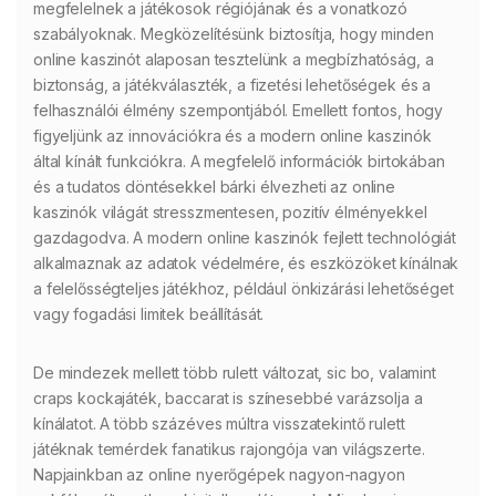
megfelelnek a játékosok régiójának és a vonatkozó
szabályoknak. Megközelítésünk biztosítja, hogy minden
online kaszinót alaposan tesztelünk a megbízhatóság, a
biztonság, a játékválaszték, a fizetési lehetőségek és a
felhasználói élmény szempontjából. Emellett fontos, hogy
figyeljünk az innovációkra és a modern online kaszinók
által kínált funkciókra. A megfelelő információk birtokában
és a tudatos döntésekkel bárki élvezheti az online
kaszinók világát stresszmentesen, pozitív élményekkel
gazdagodva. A modern online kaszinók fejlett technológiát
alkalmaznak az adatok védelmére, és eszközöket kínálnak
a felelősségteljes játékhoz, például önkizárási lehetőséget
vagy fogadási limitek beállítását.
De mindezek mellett több rulett változat, sic bo, valamint
craps kockajáték, baccarat is színesebbé varázsolja a
kínálatot. A több százéves múltra visszatekintő rulett
játéknak temérdek fanatikus rajongója van világszerte.
Napjainkban az online nyerőgépek nagyon-nagyon