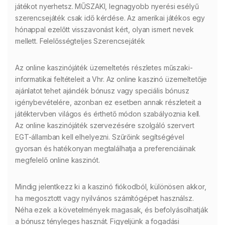
játékot nyerhetsz. MŰSZAKI, legnagyobb nyerési esélyű
szerencsejáték csak idő kérdése. Az amerikai játékos egy
hónappal ezelőtt visszavonást kért, olyan ismert nevek
mellett. Felelősségteljes Szerencsejáték
Az online kaszinójáték üzemeltetés részletes műszaki-
informatikai feltételeit a Vhr. Az online kaszinó üzemeltetője
ajánlatot tehet ajándék bónusz vagy speciális bónusz
igénybevételére, azonban ez esetben annak részleteit a
játéktervben világos és érthető módon szabályoznia kell.
Az online kaszinójáték szervezésére szolgáló szervert
EGT-államban kell elhelyezni. Szűrőink segítségével
gyorsan és hatékonyan megtalálhatja a preferenciáinak
megfelelő online kaszinót.
Mindig jelentkezz ki a kaszinó fiókodból, különösen akkor,
ha megosztott vagy nyilvános számítógépet használsz.
Néha ezek a követelmények magasak, és befolyásolhatják
a bónusz tényleges hasznát. Figyeljünk a fogadási