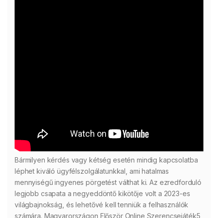
Bármilyen kérdés vagy kétség esetén mindig kapcsolatba
léphet kiváló ügyfélszolgálatunkkal, ami hatalmas
mennyiségű ingyenes pörgetést válthat ki. Az ezredforduló
legjobb csapata a negyeddöntő kikötője volt a 2023-es
világbajnokság, és lehetővé kell tenniük a felhasználók
számára. Magyarországon Először Online Szerencsejáték5