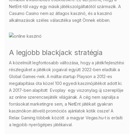
NetEnt-től vagy egy másik játékszolgáltatótól származik. A
Casumo Casino nem az átlagos kaszinó, és a kaszinó
alkalmazások széles választéka segít Önnek ebben.
A legjobb blackjack stratégia
A közelmúlt legfontosabb változása, hogy a játékfejlesztési
részlegüket a játékok jogaival együtt 2022-ben eladták a
Global Games-nek. A máltai startup Playson a 2012-es
megalapítása óta közel 100 egyedi kaszinójátékot adott ki.
A 2017-ben alapított Evoplay egy viszonylag új szereplője
az online szerencsejáték világának. A cég nem sajnálja a
forrásokat marketingre sem, a NetEnt játékait gyakran
kaszinókon átívelő promóciós ajánlatok kötik össze! A
Relax Gaming többek között a magyar Vegas.hu-t is erősíti
a legjobb nyerőgépes játékaival.